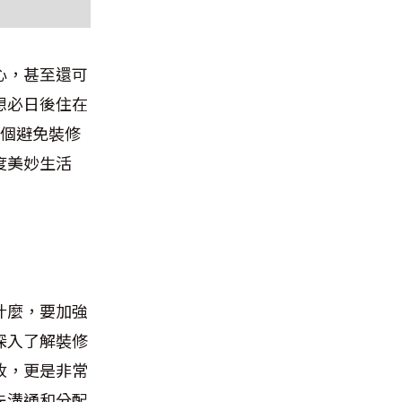
心，甚至還可
想必日後住在
3個避免裝修
度美妙生活
什麼，要加強
深入了解裝修
收，更是非常
先溝通和分配