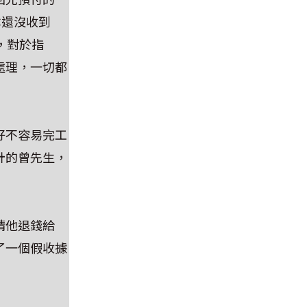
本還沒收到
，對於指
處理，一切都
好不容易完工
計的曾先生，
請他退錢給
了一個假收據