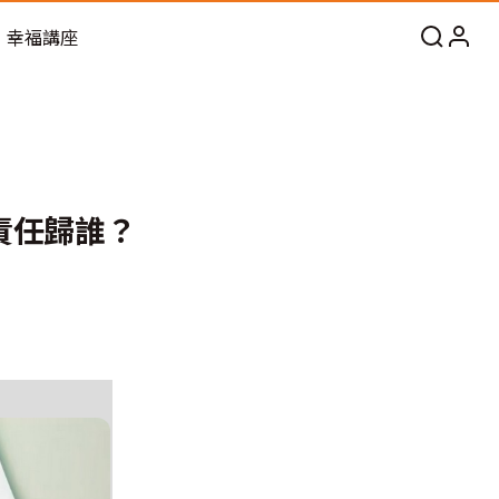
幸福講座
責任歸誰？