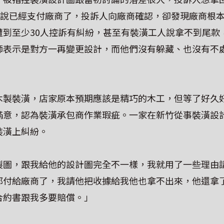
卻說已經支付廠商了，投訴人向廠商確認，卻發現廠商根
遭到至少30人控訴有糾紛，甚至有裝潢工人說拿不到尾款
師表示是對方一再變更設計，而他們沒有躲藏、也沒有不
木製裝潢，店家原本預期應該是精巧的木工，但等了好久
滿意，認為裝潢承包商作業瑕疵。一家在新竹從事裝潢設
裝潢上糾紛。
製圖，跟我給他的設計圖完全不一樣，我就用了一些理由
都付給廠商了，我請他把收據給我他也拿不出來，他還拿
合約書跟我多要賠償。」