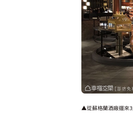
▲從蘇格蘭酒廠運來3米