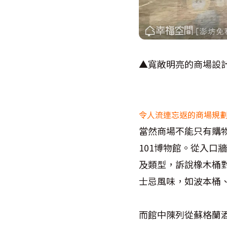
▲寬敞明亮的商場設計
令人流連忘返的商場規劃２
當然商場不能只有購物
101博物館。從入
及類型，訴說橡木桶
士忌風味，如波本桶
而館中陳列從蘇格蘭