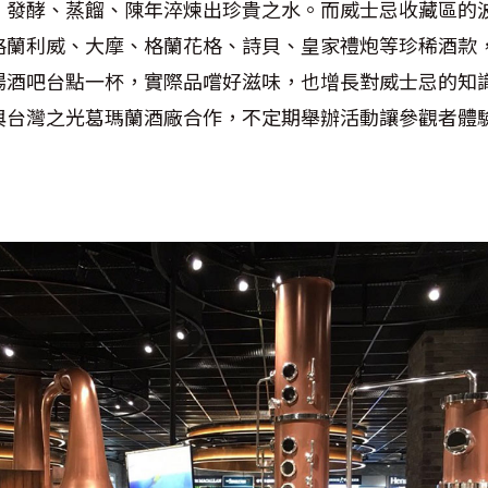
、發酵、蒸餾、陳年淬煉出珍貴之水。而威士忌收藏區的
格蘭利威、大摩、格蘭花格、詩貝、皇家禮炮等珍稀酒款
場酒吧台點一杯，實際品嚐好滋味，也增長對威士忌的知
與台灣之光葛瑪蘭酒廠合作，不定期舉辦活動讓參觀者體