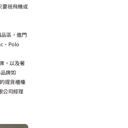
只要搭飛機或
精品區，進門
c、Polo
、
保養品牌，以及著
服飾品牌如
屬的提貨櫃檯
限公司經理