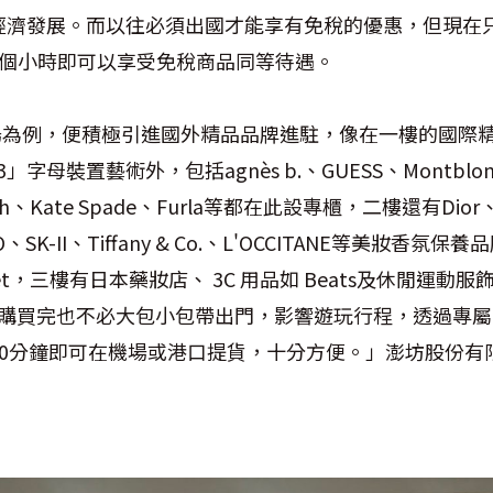
經濟發展。而以往必須出國才能享有免稅的優惠，但現在
1個小時即可以享受免稅商品同等待遇。
廣場為例，便積極引進國外精品品牌進駐，像在一樓的國際
」字母裝置藝術外，包括agnès b.、GUESS、Montblon
oach、Kate Spade、Furla等都在此設專櫃，二樓還有Dior
IDO、SK-II、Tiffany & Co.、L'OCCITANE等美妝香氛
Secret，三樓有日本藥妝店、 3C 用品如 Beats及休閒運動
等。 「購買完也不必大包小包帶出門，影響遊玩行程，透過專
20分鐘即可在機場或港口提貨，十分方便。」澎坊股份有