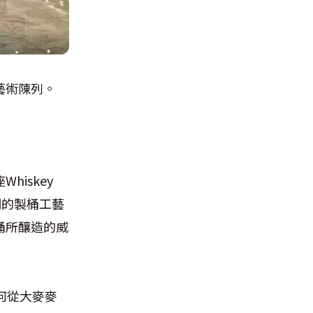
藝術陳列。
iskey
明的製桶工藝
桶所釀造的威
何從大麥麥