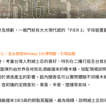
及規劃，一進門就有大大現代感的「PIER 3」字母裝置
／全台首座Whiskey 101博物館，引領話題
，考量台灣人對威士忌的喜好，特別在二樓打造全台首座Wh
口牆面陳列由世界各地知名酒廠運來的橡木桶，搭配現場說
對於酒液產生的影響。館內聞香區可以實際體驗不同橡木
、雪莉桶的泥媒差別、果香、辛香、煙燻等氣味。
酒廠運來3米5高的銅製蒸餾器，最為吸睛，說明威士忌如