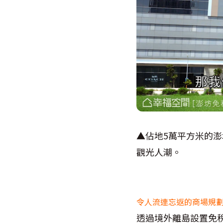
▲佔地5萬平方米的澎
觀光人潮。
令人流連忘返的商場規
透過境外離島設置免