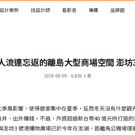
老屋預算分配與高 CP 值煥新術
設計案例
找設計師
看影音
專欄
品牌館
人流連忘返的離島大型商場空間 澎坊
2018-08-09
·
6,836
人氣
北季風影響，使得遊客集中在夏季，反而冬天沒有什麼觀
井、出外賺錢。不過，斥資超過新台幣40 億元所打造的
otel）與澎坊3 號港購物廣場已於今年在澎湖，距離馬公機場僅需