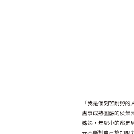
「我是個刻苦耐勞的
處事成熟圓融的侯榮
姊姊，年紀小的都是
元不斷對自己施加壓