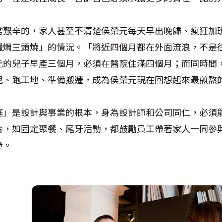
常艱辛的，家人甚至不清楚侯榮元每天早出晚歸、瘋狂加
蠟燭三頭燒」的情況。「將近四個月都在外面流浪，不是
元的兒子早產三個月，必須在醫院住滿四個月；而同時間
兒、跑工地、準備搬遷，成為侯榮元現在回想起來最煎熬
庭」是設計與事業的根本，身為設計師和公司同仁，必須
合，如固定聚餐、尾牙活動，都鼓勵員工帶著家人一同參
量。