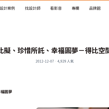
老屋預算分配與高 CP 值煥新術
設計案例
找設計師
看影音
專欄
品牌館
比擬、珍惜所託、幸福圓夢－得比空
2012-12-07
·
4,929
人氣
幸福圓夢