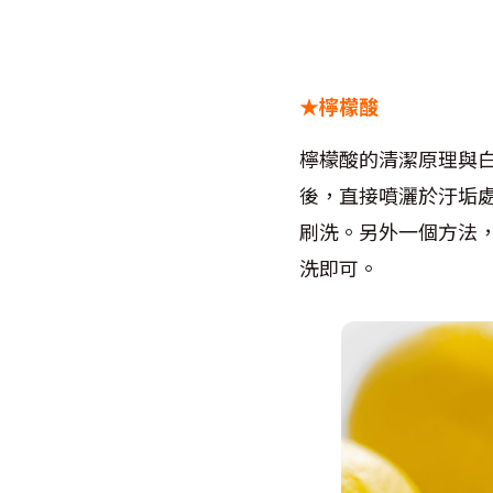
★檸檬酸
檸檬酸的清潔原理與白
後，直接噴灑於汙垢
刷洗。另外一個方法
洗即可。