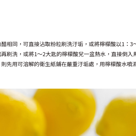
醋相同，可直接沾取粉粒刷洗汙垢，或將檸檬酸以1：3
處再刷洗，或將1～2大匙的檸檬酸兌一盆熱水，直接倒入
，則先用可溶解的衛生紙鋪在嚴重汙垢處，用檸檬酸水噴濕