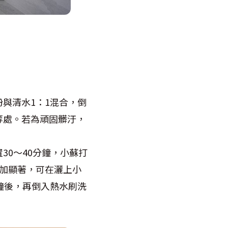
與清水1：1混合，倒
等處。若為頑固髒汙，
0～40分鐘，小蘇打
加顯著，可在灑上小
鐘後，再倒入熱水刷洗