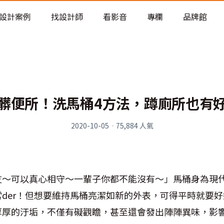
老屋預算分配與高 CP 值煥新術
設計案例
找設計師
看影音
專欄
品牌館
髒便所！洗馬桶4方法，蹲廁所也有
2020-10-05
·
75,884
人氣
友～可以真心相守～一輩子你都不能沒有～」馬桶身為現
der！但想要維持馬桶亮潔如新的外表，可得平時就要
厚厚的汙垢，不僅有礙觀瞻，甚至還會發出陣陣異味，影