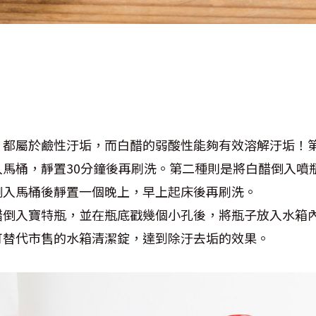
，都屬於鹼性汙垢，而白醋的弱酸性能夠有效溶解汙垢！第
入馬桶，靜置30分鐘後再刷洗。第二種則是將白醋倒入噴
倒入馬桶後靜置一個晚上，早上起床後再刷洗。
醋倒入寶特瓶，並在瓶底戳幾個小孔後，將瓶子放入水箱
可替代市售的水箱清潔錠，達到除汙去垢的效果。