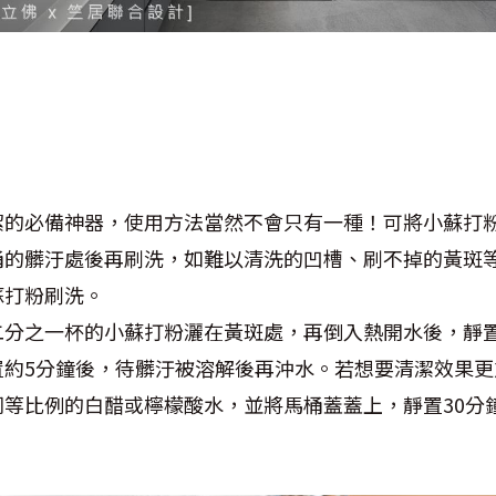
潔的必備神器，使用方法當然不會只有一種！可將小蘇打粉
桶的髒汙處後再刷洗，如難以清洗的凹槽、刷不掉的黃斑
蘇打粉刷洗。
分之一杯的小蘇打粉灑在黃斑處，再倒入熱開水後，靜置3
置約5分鐘後，待髒汙被溶解後再沖水。若想要清潔效果更
同等比例的白醋或檸檬酸水，並將馬桶蓋蓋上，靜置30分