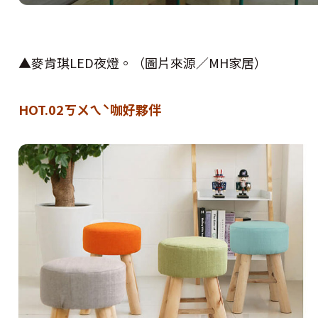
▲麥肯琪LED夜燈。（圖片來源／MH家居）
HOT.02ㄎㄨㄟˋ咖好夥伴