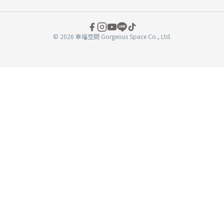
© 2026 幸福空間 Gorgeous Space Co., Ltd.
分
享
至
book
WeChat
複製連結