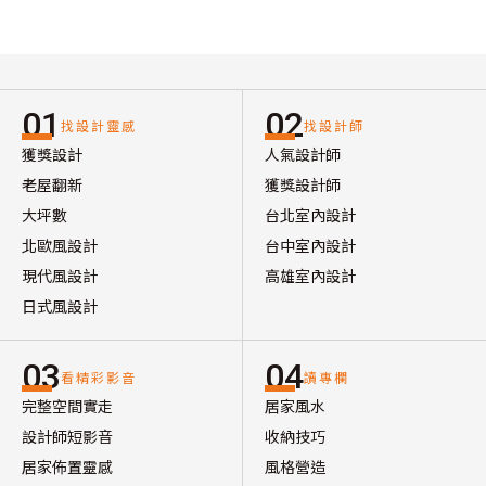
01
02
找設計靈感
找設計師
獲獎設計
人氣設計師
老屋翻新
獲獎設計師
大坪數
台北室內設計
北歐風設計
台中室內設計
現代風設計
高雄室內設計
日式風設計
03
04
看精彩影音
讀專欄
完整空間實走
居家風水
設計師短影音
收納技巧
居家佈置靈感
風格營造