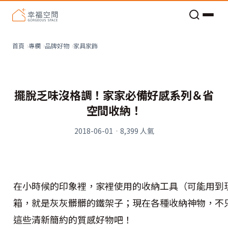
老屋預算分配與高 CP 值煥新術
家具家飾
首頁
專欄
品牌好物
擺脫乏味沒格調！家家必備好感系列＆省
空間收納！
2018-06-01
·
8,399
人氣
在小時候的印象裡，家裡使用的收納工具（可能用到
箱，就是灰灰髒髒的鐵架子；現在各種收納神物，不
這些清新簡約的質感好物吧！