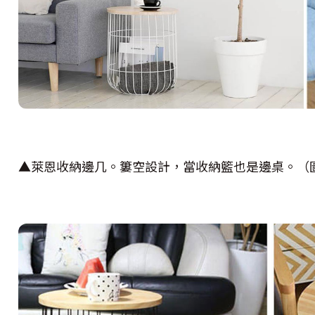
▲萊恩收納邊几。簍空設計，當收納籃也是邊桌。（