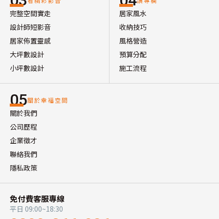
03
04
看精彩影音
讀專欄
完整空間實走
居家風水
設計師短影音
收納技巧
居家佈置靈感
風格營造
大坪數設計
預算分配
小坪數設計
施工流程
05
關於幸福空間
關於我們
公司歷程
企業徵才
聯絡我們
隱私政策
免付費客服專線
平日 09:00~18:30