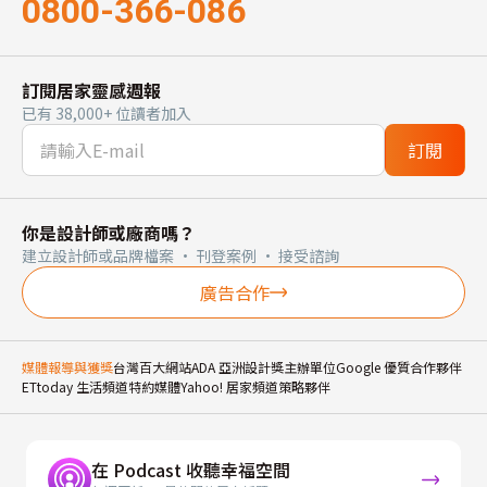
0800-366-086
訂閱居家靈感週報
已有 38,000+ 位讀者加入
訂閱
你是設計師或廠商嗎？
建立設計師或品牌檔案 · 刊登案例 · 接受諮詢
廣告合作
媒體報導與獲獎
台灣百大網站
ADA 亞洲設計獎主辦單位
Google 優質合作夥伴
ETtoday 生活頻道特約媒體
Yahoo! 居家頻道策略夥伴
在 Podcast 收聽幸福空間