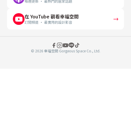
每週更新 · 最熱門的居家話題
在 YouTube 觀看幸福空間
訂閱頻道 · 最實用的設計影音
© 2026 幸福空間 Gorgeous Space Co., Ltd.
分
享
至
book
WeChat
複製連結