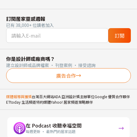
訂閱居家靈感週報
已有 38,000+ 位讀者加入
訂閱
你是設計師或廠商嗎？
建立設計師或品牌檔案 · 刊登案例 · 接受諮詢
廣告合作
媒體報導與獲獎
台灣百大網站
ADA 亞洲設計獎主辦單位
Google 優質合作夥伴
ETtoday 生活頻道特約媒體
Yahoo! 居家頻道策略夥伴
在 Podcast 收聽幸福空間
每週更新 · 最熱門的居家話題