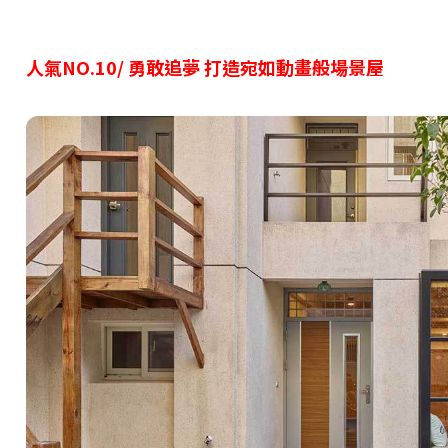
人氣NO.10/ 勇敢追夢 打造宛如動畫般場景屋