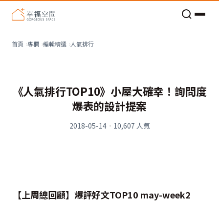
老屋預算分配與高 CP 值煥新術
看不見的居家風險和翻新關鍵
老屋預算分配與高 CP 值煥新術
人氣排行
首頁
專欄
編輯精選
《人氣排行TOP10》小屋大確幸！詢問度
爆表的設計提案
2018-05-14
·
10,607
人氣
【上周總回顧】爆評好文TOP10 may-week2