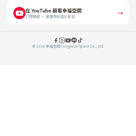
在 YouTube 觀看幸福空間
訂閱頻道 · 最實用的設計影音
© 2026 幸福空間 Gorgeous Space Co., Ltd.
分
享
至
book
WeChat
複製連結