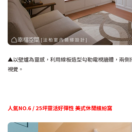
▲以壁爐為靈感，利用線板造型勾勒電視牆體，兩側
視覺。
人氣NO.6 /
25
坪靈活好彈性 美式休閒繽紛窩