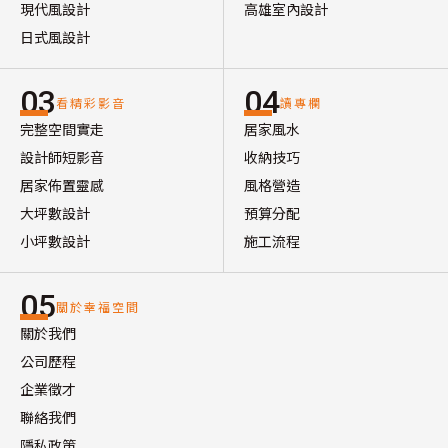
現代風設計
高雄室內設計
日式風設計
03
04
看精彩影音
讀專欄
完整空間實走
居家風水
設計師短影音
收納技巧
居家佈置靈感
風格營造
大坪數設計
預算分配
小坪數設計
施工流程
05
關於幸福空間
關於我們
公司歷程
企業徵才
聯絡我們
隱私政策