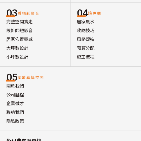
03
04
看精彩影音
讀專欄
完整空間實走
居家風水
設計師短影音
收納技巧
居家佈置靈感
風格營造
大坪數設計
預算分配
小坪數設計
施工流程
05
關於幸福空間
關於我們
公司歷程
企業徵才
聯絡我們
隱私政策
免付費客服專線