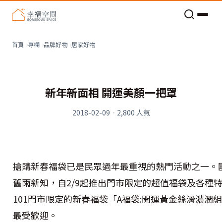
老屋預算分配與高 CP 值煥新術
看不見的居家風險和翻新關鍵
老屋預算分配與高 CP 值煥新術
居家好物
首頁
專欄
品牌好物
新年新面相 開運美顏一把罩
2018-02-09
·
2,800
人氣
搶購新春福袋已是民眾過年最重視的熱門活動之一。
舊雨新知，自2/9起推出門市限定的超值福袋及各種
101門市限定的新春福袋「A福袋:開運黃金絲滑濃潤
最受歡迎。