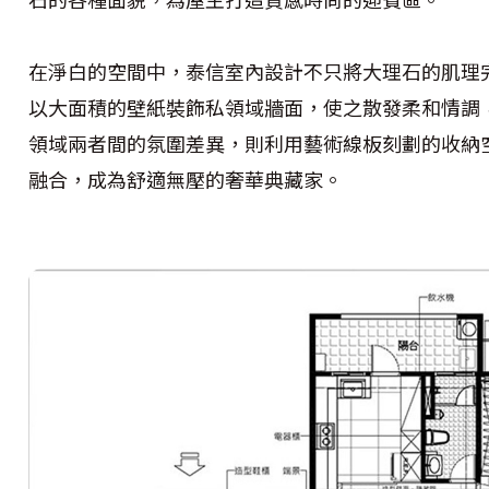
在淨白的空間中，泰信室內設計不只將大理石的肌理
以大面積的壁紙裝飾私領域牆面，使之散發柔和情調
領域兩者間的氛圍差異，則利用藝術線板刻劃的收納
融合，成為舒適無壓的奢華典藏家。