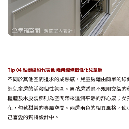
Tip 04.點綴繽紛代表色 幾何線條個性化兒童房
不同於其他空間追求的成熟感，兒童房藉由簡單的線
造兒童房的活潑個性氛圍。男孩房透過不規則交織的
櫃體及木皮裝飾則為空間帶來溫潤平靜的舒心感；女
花，勾勒甜美的專屬空間。兩房兩色的相異風格，使
己喜愛的獨特設計中。