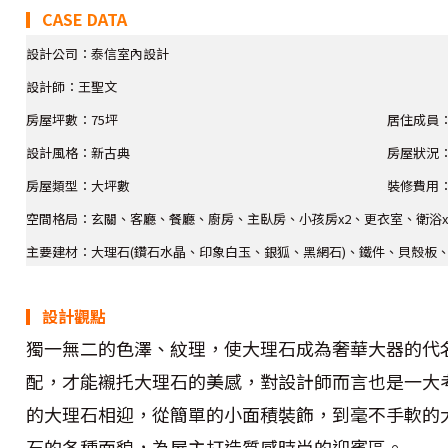
▎CASE DATA
設計公司：泰信室內設計
設計師：王聖文
房屋坪數：75坪
居住成員
設計風格：新古典
房屋狀況
房屋類型：大坪數
裝修費用：
空間格局：玄關、客廳、餐廳、廚房、主臥房、小孩房x2、更衣室、衛浴x
主要建材：大理石(鑽石水晶、印象白玉、銀狐、黑網石)、鐵件、貝殼板
▎設計觀點
獨一無二的色澤、紋理，使大理石成為奢華大器的代
配，才能襯托大理石的美感，對設計師而言也是一大
的大理石相迎，從簡單的小面積裝飾，到毫不手軟的
石的各種面貌，為屋主打造質感時尚的迎賓區。