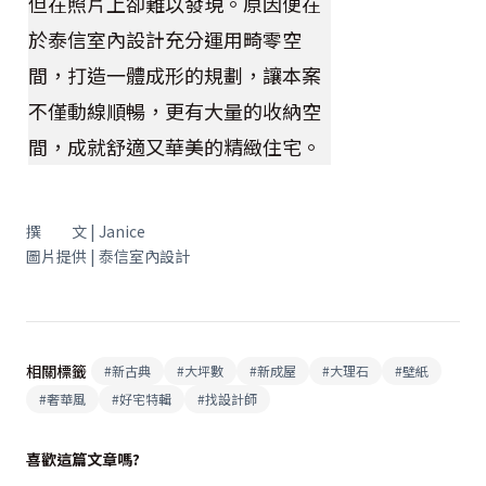
但在照片上卻難以發現。原因便在
於泰信室內設計充分運用畸零空
間，打造一體成形的規劃，讓本案
不僅動線順暢，更有大量的收納空
間，成就舒適又華美的精緻住宅。
撰 文 | Janice
圖片提供 | 泰信室內設計
相關標籤
#
新古典
#
大坪數
#
新成屋
#
大理石
#
壁紙
#
奢華風
#
好宅特輯
#
找設計師
喜歡這篇文章嗎?