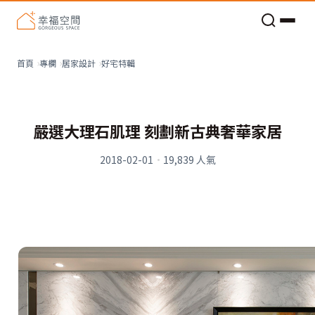
老屋預算分配與高 CP 值煥新術
看不見的居家風險和翻新關鍵
老屋預算分配與高 CP 值煥新術
好宅特輯
首頁
專欄
居家設計
嚴選大理石肌理 刻劃新古典奢華家居
2018-02-01
·
19,839
人氣