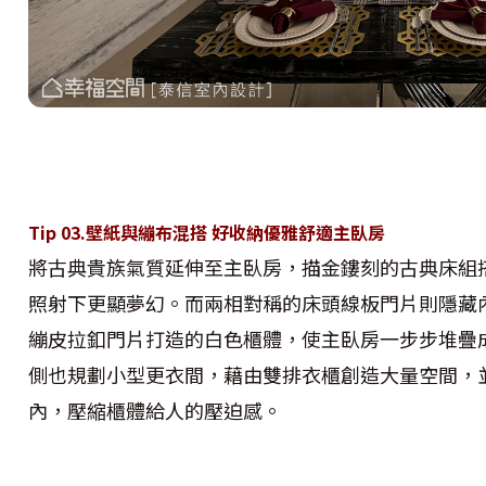
Tip 03.壁紙與繃布混搭 好收納優雅舒適主臥房
將古典貴族氣質延伸至主臥房，描金鏤刻的古典床組
照射下更顯夢幻。而兩相對稱的床頭線板門片則隱藏
繃皮拉釦門片打造的白色櫃體，使主臥房一步步堆疊
側也規劃小型更衣間，藉由雙排衣櫃創造大量空間，
內，壓縮櫃體給人的壓迫感。