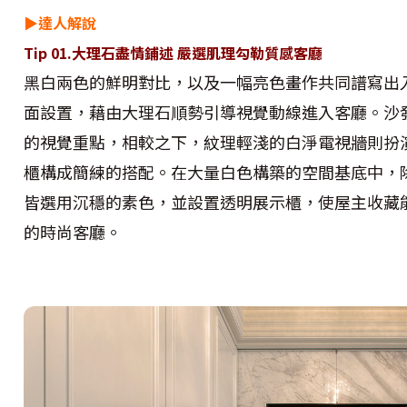
▶達人解說
Tip 01.大理石盡情鋪述 嚴選肌理勾勒質感客廳
黑白兩色的鮮明對比，以及一幅亮色畫作共同譜寫出
面設置，藉由大理石順勢引導視覺動線進入客廳。沙
的視覺重點，相較之下，紋理輕淺的白淨電視牆則扮
櫃構成簡練的搭配。在大量白色構築的空間基底中，
皆選用沉穩的素色，並設置透明展示櫃，使屋主收藏
的時尚客廳。