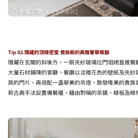
Tip 02.隱藏的頂級密室 貴族般的典雅奢華餐廳
隱藏在玄關的斜後方，一扇夾紗玻璃拉門阻絕直進餐
大量石材鋪陳的客廳，餐廳以淡雅花色的壁紙及夾紗
房的門片，再搭配一盞華美的吊燈，散發唯美的貴族
新古典手法設置備餐櫃，藉由對稱的茶鏡、線板及線