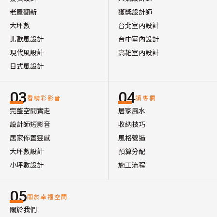
老屋翻新
獲獎設計師
大坪數
台北室內設計
北歐風設計
台中室內設計
現代風設計
高雄室內設計
日式風設計
03
04
看精彩影音
讀專欄
完整空間實走
居家風水
設計師短影音
收納技巧
居家佈置靈感
風格營造
大坪數設計
預算分配
小坪數設計
施工流程
05
關於幸福空間
關於我們