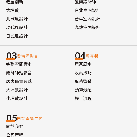
老屋翻新
獲獎設計師
大坪數
台北室內設計
北歐風設計
台中室內設計
現代風設計
高雄室內設計
日式風設計
03
04
看精彩影音
讀專欄
完整空間實走
居家風水
設計師短影音
收納技巧
居家佈置靈感
風格營造
大坪數設計
預算分配
小坪數設計
施工流程
05
關於幸福空間
關於我們
公司歷程