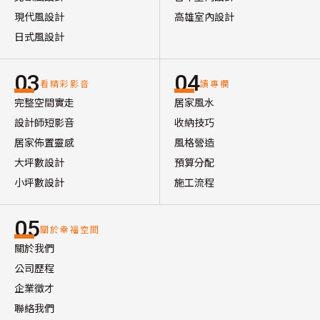
現代風設計
高雄室內設計
日式風設計
03
04
看精彩影音
讀專欄
完整空間實走
居家風水
設計師短影音
收納技巧
居家佈置靈感
風格營造
大坪數設計
預算分配
小坪數設計
施工流程
05
關於幸福空間
關於我們
公司歷程
企業徵才
聯絡我們