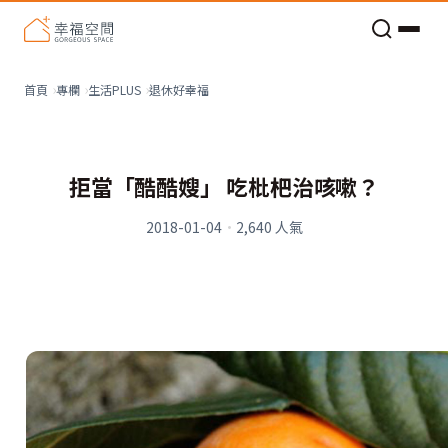
老屋預算分配與高 CP 值煥新術
退休好幸福
首頁
專欄
生活PLUS
拒當「酷酷嫂」 吃枇杷治咳嗽？
2018-01-04
·
2,640
人氣