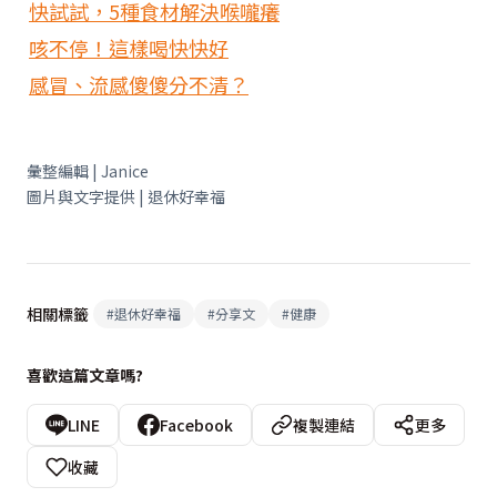
快試試，5種食材解決喉嚨癢
咳不停！這樣喝快快好
感冒、流感傻傻分不清？
彙整編輯 | Janice
圖片與文字提供 | 退休好幸福
相關標籤
#
退休好幸福
#
分享文
#
健康
喜歡這篇文章嗎?
LINE
Facebook
複製連結
更多
收藏