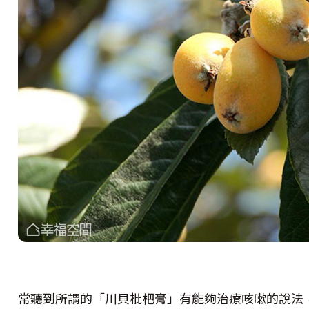
常聽到所謂的「川貝枇杷膏」有能夠治療咳嗽的說法