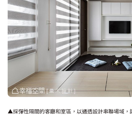
▲採彈性隔間的客廳和室區，以通透設計串聯場域，