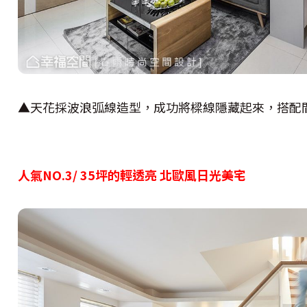
▲天花採波浪弧線造型，成功將樑線隱藏起來，搭配
人氣NO.3/ 35坪的輕透亮 北歐風日光美宅