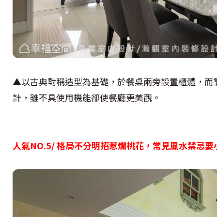
▲以古典對稱造型為基礎，於餐桌兩旁設置櫃體，而
計，雖不具使用機能卻使餐廳更美觀。
人氣NO.5/ 格局不分明招惹爛桃花，常見風水禁忌要