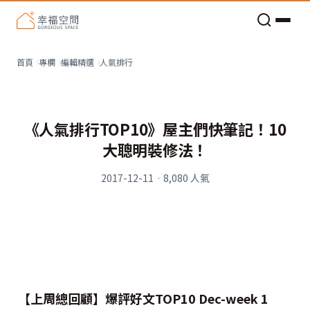
老屋預算分配與高 CP 值煥新術
看不見的居家風險和翻新關鍵
老屋預算分配與高 CP 值煥新術
人氣排行
首頁
專欄
編輯精選
《人氣排行TOP10》屋主們快筆記！10
大聰明裝修法！
2017-12-11
·
8,080
人氣
【上周總回顧】爆評好文TOP10 Dec-week 1