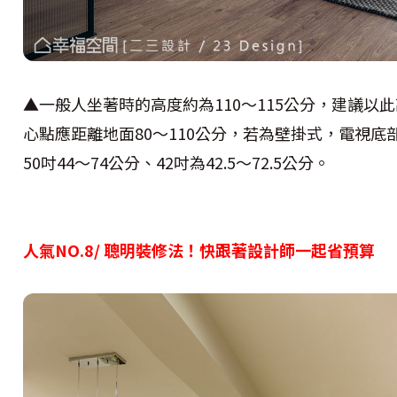
▲一般人坐著時的高度約為110～115公分，建議以
心點應距離地面80～110公分，若為壁掛式，電視底部
50吋44～74公分、42吋為42.5～72.5公分。
人氣NO.8/ 聰明裝修法！快跟著設計師一起省預算