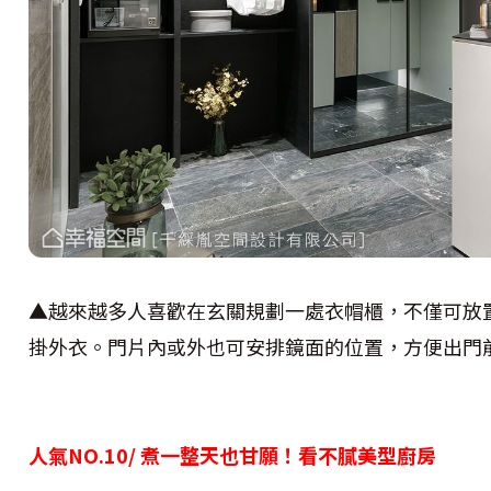
▲越來越多人喜歡在玄關規劃一處衣帽櫃，不僅可放
掛外衣。門片內或外也可安排鏡面的位置，方便出門
人氣NO.10/
煮一整天也甘願！看不膩美型廚房