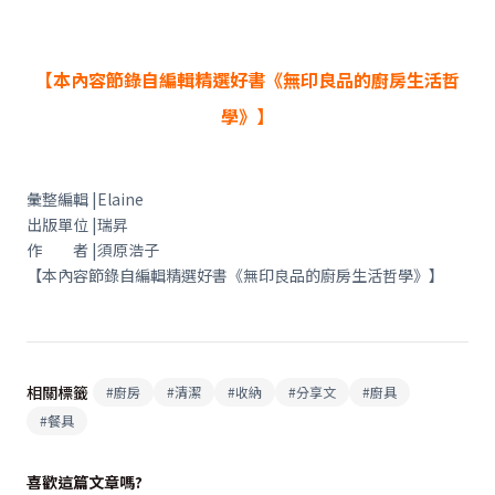
【本內容節錄自編輯精選好書《無印良品的廚房生活哲
學》】
彙整編輯 |Elaine
出版單位 |瑞昇
作 者 |須原浩子
【本內容節錄自編輯精選好書《無印良品的廚房生活哲學》】
相關標籤
#
廚房
#
清潔
#
收納
#
分享文
#
廚具
#
餐具
喜歡這篇文章嗎?