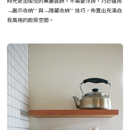
時光更加愉悅的美麗裝飾。不需要浮誇，巧妙運用
﹁展示收納﹂與﹁隱藏收納﹂技巧，佈置出充滿自
我風格的廚房空間。