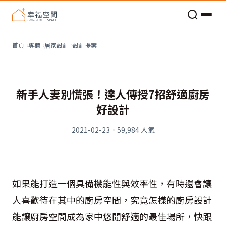
老屋預算分配與高 CP 值煥新術
看不見的居家風險和翻新關鍵
老屋預算分配與高 CP 值煥新術
設計提案
首頁
專欄
居家設計
新手人妻別慌張！達人傳授7招舒適廚房
好設計
2021-02-23
·
59,984
人氣
如果能打造一個具備機能性與效率性，有時還會讓
人喜歡待在其中的廚房空間，究竟怎樣的廚房設計
能讓廚房空間成為家中悠閒舒適的最佳場所，快跟