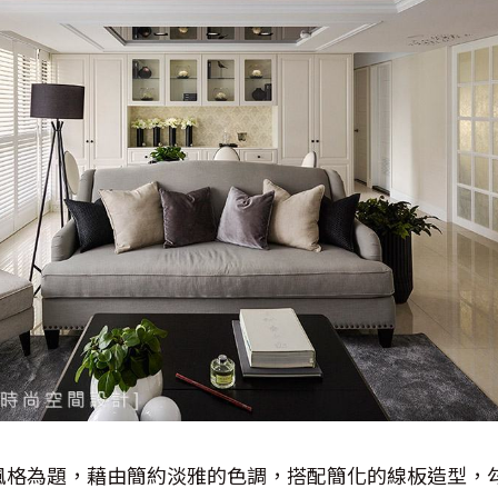
風格為題，藉由簡約淡雅的色調，搭配簡化的線板造型，