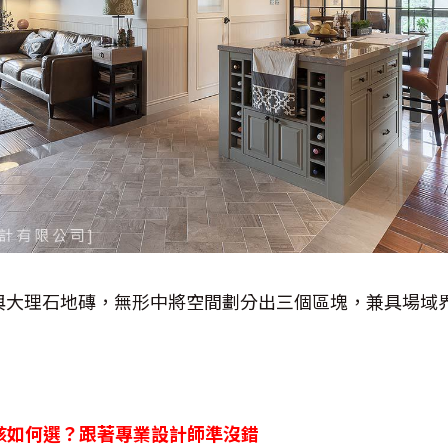
與大理石地磚，無形中將空間劃分出三個區塊，兼具場域
廚具該如何選？跟著專業設計師準沒錯