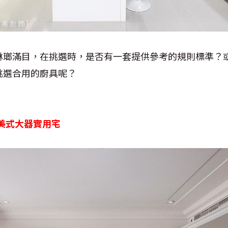
琳瑯滿目，在挑選時，是否有一套提供參考的規則標準？
挑選合用的廚具呢？
緣 美式大器實用宅