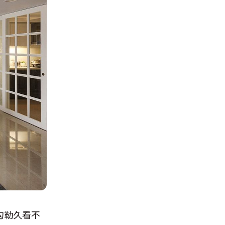
勾勒久看不