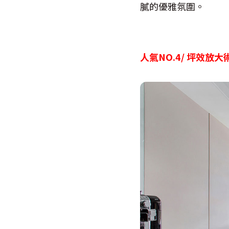
膩的優雅氛圍。
人氣NO.4/
坪效放大術