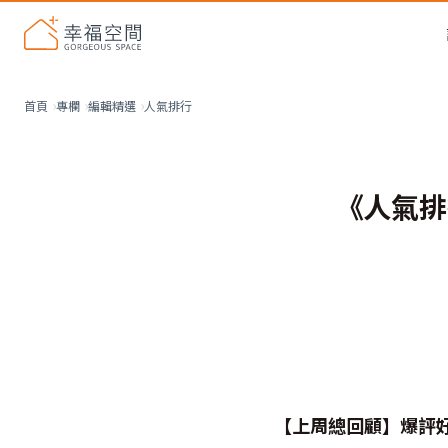
人氣排行
首頁
專欄
編輯精選
《人氣排
【上周總回顧】爆評好文T