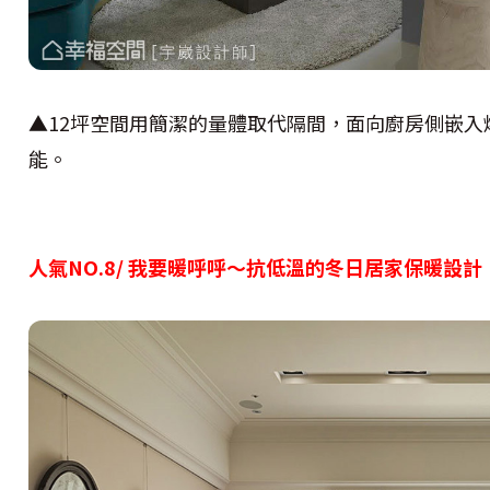
▲12坪空間用簡潔的量體取代隔間，面向廚房側嵌
能。
人氣NO.8/ 我要暖呼呼〜抗低溫的冬日居家保暖設計