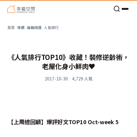
老屋預算分配與高 CP 值煥新術
人氣排行
首頁
專欄
編輯精選
《人氣排行TOP10》收藏！裝修逆齡術，
老屋化身小鮮肉♥
2017-10-30
·
4,729
人氣
【上周總回顧】爆評好文TOP10 Oct-week 5