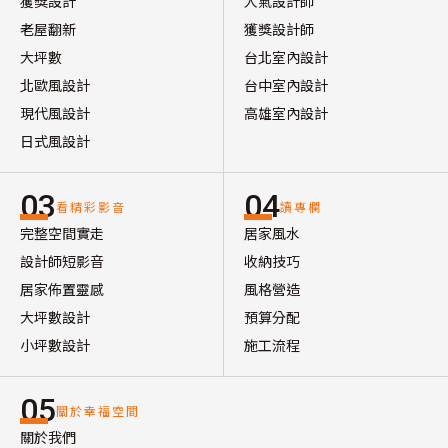
獲獎設計
人氣設計師
老屋翻新
獲獎設計師
大坪數
台北室內設計
北歐風設計
台中室內設計
現代風設計
高雄室內設計
日式風設計
03
04
看精彩影音
讀專欄
完整空間實走
居家風水
設計師短影音
收納技巧
居家佈置靈感
風格營造
大坪數設計
預算分配
小坪數設計
施工流程
05
關於幸福空間
關於我們