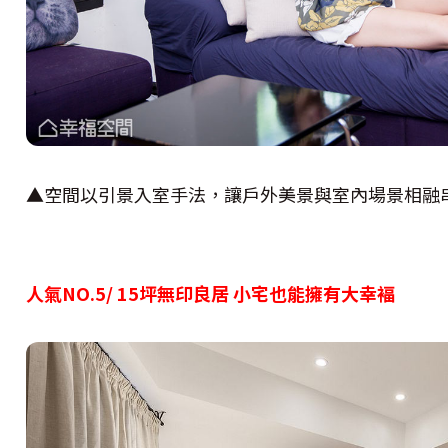
▲空間以引景入室手法，讓戶外美景與室內場景相融
人氣NO.5/ 15坪無印良居 小宅也能擁有大幸褔