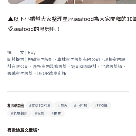
▲以下小編幫大家整理星座seafood為大家開釋的
受seafood的恩典吧！
撰 文 | Roy
圖片提供 | 橙碩室內設計、卓林室內設計有限公司、理揚室內設
計有限公司、匠拓室內裝修設計、雲司國際設計、宇崴設計師、
張馨室內設計、DEOR德奧廚飾
相關標籤
#
文章TOP10
#
收納
#
小坪數
#
抓預算
#
老屋翻新
#
傢飾
#
佈置
喜歡這篇文章嗎?