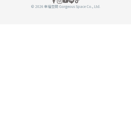
© 2026 幸福空間 Gorgeous Space Co., Ltd.
分
享
至
book
WeChat
複製連結