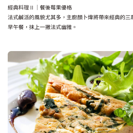
經典料理Ⅱ｜餐後莓果優格
法式鹹派的風貌尤其多，主廚顏卜煒將帶來經典的三
早午餐，抹上一撇法式幽雅。