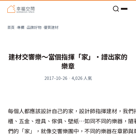
老屋預算分配與高 CP 值煥新術
看不見的居家風險和翻新關鍵
老屋預算分配與高 CP 值煥新術
優質建材
首頁
專欄
品牌好物
建材交響樂～當個指揮「家」‧譜出家的
樂章
2017-10-26
·
4,026
人氣
每個人都應該設計自己的家，設計師指揮建材，我們
櫃、五金、燈具、傢俱、壁紙…如同不同的樂器，隨
們的「家」，就像交響樂團中，不同的樂器在章節與