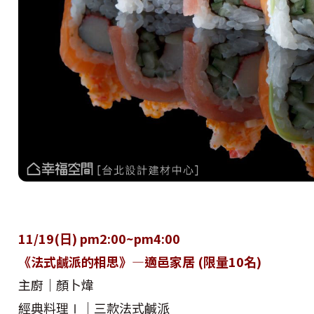
11/19(日) pm2:00~pm4:00
《法式鹹派的相思》—適邑家居 (限量10名)
主廚｜顏卜煒
經典料理Ⅰ｜三款法式鹹派