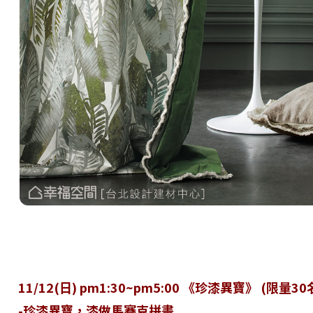
11/12(日) pm1:30~pm5:00 《珍漆異寶》 (限量30
-珍漆異寶，漆做馬賽克拼畫