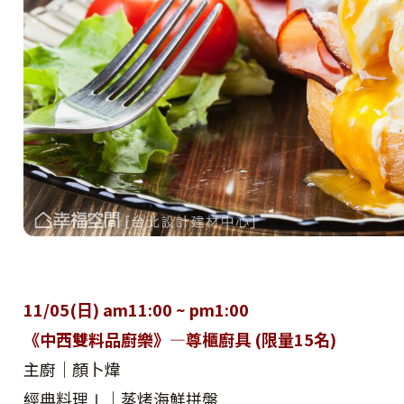
11/05(日) am11:00 ~ pm1:00
《中西雙料品廚樂》—尊櫃廚具 (限量15名)
主廚｜顏卜煒
經典料理Ⅰ｜蒸烤海鮮拼盤