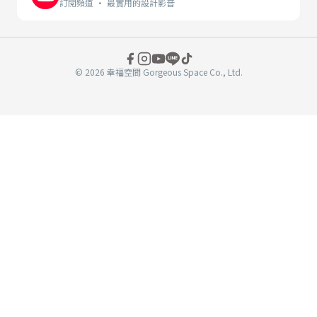
訂閱頻道 · 最實用的設計影音
© 2026 幸福空間 Gorgeous Space Co., Ltd.
分
享
至
book
WeChat
複製連結