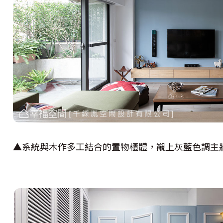
▲系統與木作多工結合的置物櫃體，襯上灰藍色調主