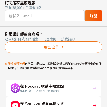
訂閱居家靈感週報
已有 38,000+ 位讀者加入
訂閱
你是設計師或廠商嗎？
建立設計師或品牌檔案 · 刊登案例 · 接受諮詢
廣告合作
媒體報導與獲獎
台灣百大網站
ADA 亞洲設計獎主辦單位
Google 優質合作夥伴
ETtoday 生活頻道特約媒體
Yahoo! 居家頻道策略夥伴
在 Podcast 收聽幸福空間
每週更新 · 最熱門的居家話題
在 YouTube 觀看幸福空間