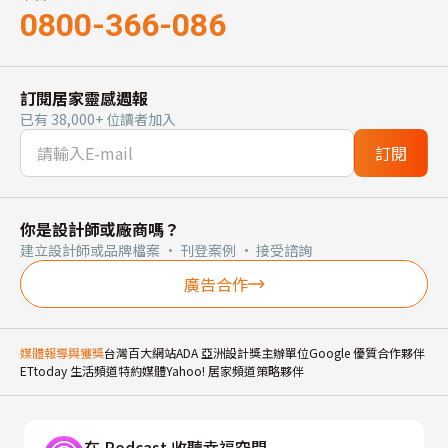
0800-366-086
訂閱居家靈感週報
已有 38,000+ 位讀者加入
訂閱
你是設計師或廠商嗎？
建立設計師或品牌檔案 · 刊登案例 · 接受諮詢
廣告合作
媒體報導與獲獎
台灣百大網站
ADA 亞洲設計獎主辦單位
Google 優質合作夥伴
ETtoday 生活頻道特約媒體
Yahoo! 居家頻道策略夥伴
在 Podcast 收聽幸福空間