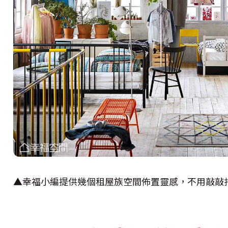
▲幸福小編提供幾個租屋族空間佈置靈感，不用敲敲