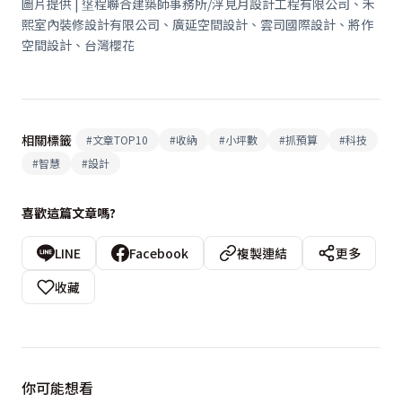
圖片提供 | 垼程聯合建築師事務所/浮見月設計工程有限公司、禾
熙室內裝修設計有限公司、廣延空間設計、雲司國際設計、將作
空間設計、台灣櫻花
相關標籤
#
文章TOP10
#
收納
#
小坪數
#
抓預算
#
科技
#
智慧
#
設計
喜歡這篇文章嗎?
LINE
Facebook
複製連結
更多
收藏
你可能想看