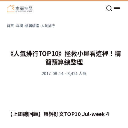
老屋預算分配與高 CP 值煥新術
看不見的居家風險和翻新關鍵
老屋預算分配與高 CP 值煥新術
人氣排行
首頁
專欄
編輯精選
《人氣排行TOP10》拯救小屋看這裡！精
簡預算總整理
2017-08-14
·
8,421
人氣
【上周總回顧】爆評好文TOP10 Jul-week 4