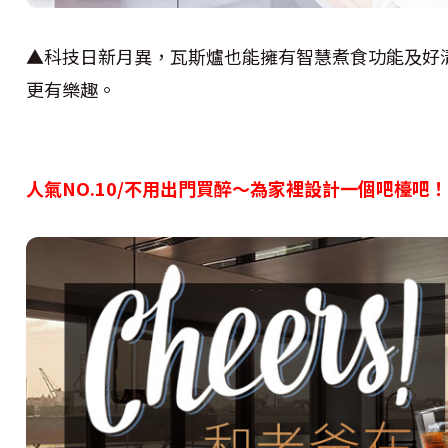
▲科技日新月異，瓦斯爐也能擁有智慧煮食功能及好
更有樂趣。
人氣NO.10/不用出門買醉〜為家裡設計一個吧檯吧！