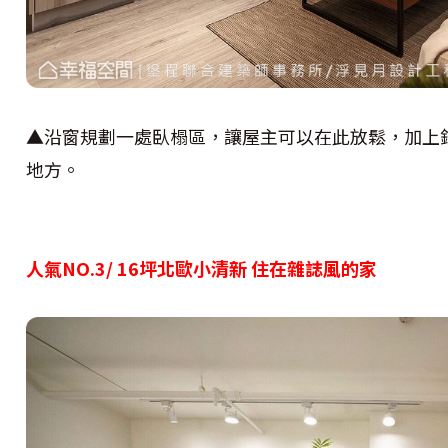
▲沿窗規劃一處臥榻區，讓屋主可以在此放鬆，加上
地方。
人氣NO.3/ 16坪北歐小清新 住在雜誌風的家