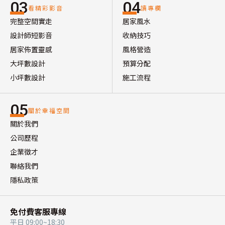
03
04
看精彩影音
讀專欄
完整空間實走
居家風水
設計師短影音
收納技巧
居家佈置靈感
風格營造
大坪數設計
預算分配
小坪數設計
施工流程
05
關於幸福空間
關於我們
公司歷程
企業徵才
聯絡我們
隱私政策
免付費客服專線
平日 09:00~18:30