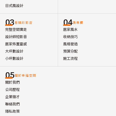
日式風設計
03
04
看精彩影音
讀專欄
完整空間實走
居家風水
設計師短影音
收納技巧
居家佈置靈感
風格營造
大坪數設計
預算分配
小坪數設計
施工流程
05
關於幸福空間
關於我們
公司歷程
企業徵才
聯絡我們
隱私政策