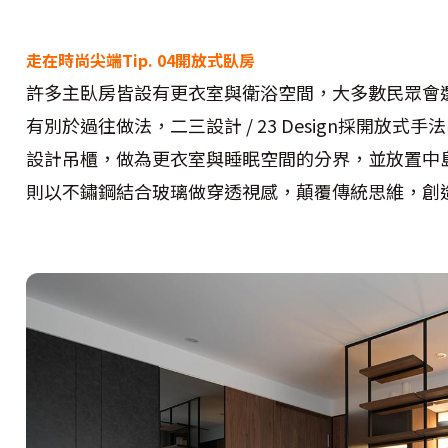
走在時尚尖端Tip. 04開放式臥房
許多主臥房皆設有更衣室與衛浴空間，大多數民眾會
有別於過往做法，二三設計 / 23 Design採開放
設計吊櫃，做為更衣室與睡眠空間的分界，並放置中
則以不鏽鋼結合玻璃做穿透視感，顛覆傳統思維，創