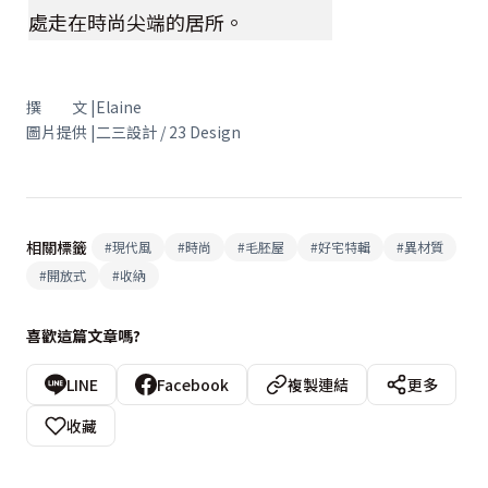
處走在時尚尖端的居所。
撰 文 |Elaine
圖片提供 |二三設計 / 23 Design
相關標籤
#
現代風
#
時尚
#
毛胚屋
#
好宅特輯
#
異材質
#
開放式
#
收納
喜歡這篇文章嗎?
LINE
Facebook
複製連結
更多
收藏