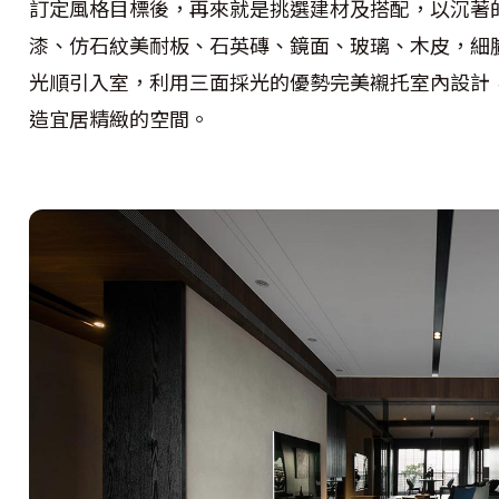
訂定風格目標後，再來就是挑選建材及搭配，以沉著
漆、仿石紋美耐板、石英磚、鏡面、玻璃、木皮，細
光順引入室，利用三面採光的優勢完美襯托室內設計
造宜居精緻的空間。