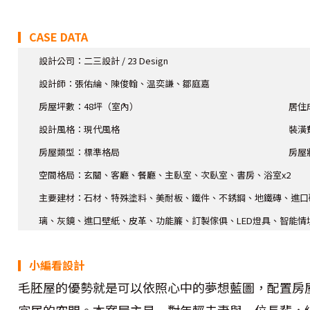
▎CASE DATA
設計公司：二三設計 / 23 Design
設計師
：張佑綸、陳俊翰、温奕謙、鄒庭嘉
房屋坪數：48坪（室內）
居住
設計風格：現代風格
裝潢
房屋類型：標準格局
房屋
空間格局：玄關、客廳、餐廳、主臥室、次臥室、書房、浴室x2
主要建材：石材、特殊塗料、美耐板、鐵件、不銹鋼、地鐵磚、進口
璃、灰鏡、進口壁紙、皮革、功能簾、訂製傢俱、LED燈具、智能情
▎小編看設計
毛胚屋的優勢就是可以依照心中的夢想藍圖，配置房
宜居的空間。本案屋主是一對年輕夫妻與一位長輩，細品