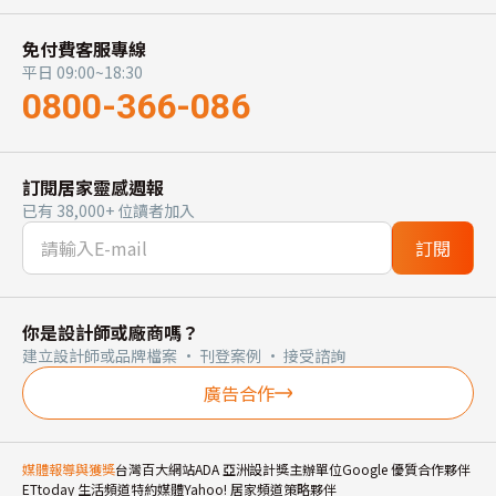
免付費客服專線
平日 09:00~18:30
0800-366-086
訂閱居家靈感週報
已有 38,000+ 位讀者加入
訂閱
你是設計師或廠商嗎？
建立設計師或品牌檔案 · 刊登案例 · 接受諮詢
廣告合作
媒體報導與獲獎
台灣百大網站
ADA 亞洲設計獎主辦單位
Google 優質合作夥伴
ETtoday 生活頻道特約媒體
Yahoo! 居家頻道策略夥伴