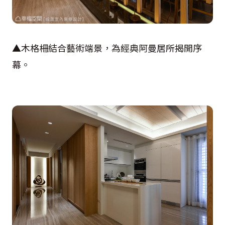
▲木格柵結合藝術端景，為經典阿曼居所揭開序
幕。