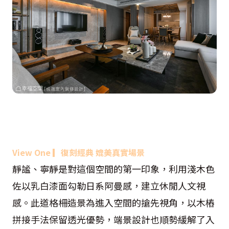
View One
▎
復刻經典 媲美真實場景
靜謐、寧靜是對這個空間的第一印象，利用淺木色
佐以乳白漆面勾勒日系阿曼感，建立休閒人文視
感。此道格柵造景為進入空間的搶先視角，以木樁
拼接手法保留透光優勢，端景設計也順勢緩解了入