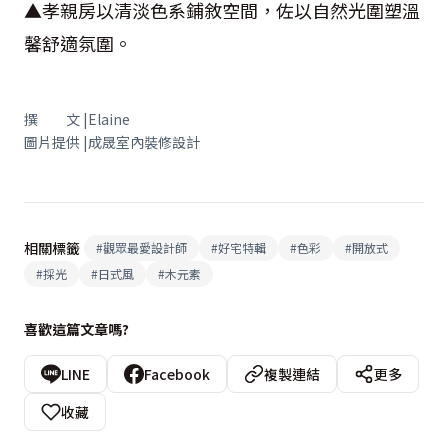
▲孝親房以清淡色系鋪敘空間，佐以自然光圍塑溫
馨舒適氛圍。
撰 文 |Elaine
圖片提供 |成晟室內裝修設計
相關標籤
#
觀眾最愛設計師
#
好宅特輯
#
色彩
#
開放式
#
採光
#
日式風
#
木元素
喜歡這篇文章嗎?
LINE
Facebook
複製連結
更多
收藏