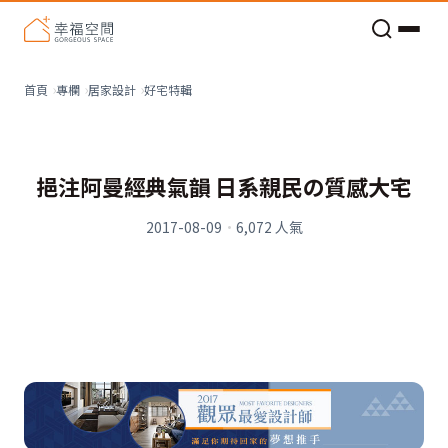
老屋預算分配與高 CP 值煥新術
好宅特輯
首頁
專欄
居家設計
挹注阿曼經典氣韻 日系親民の質感大宅
2017-08-09
·
6,072
人氣