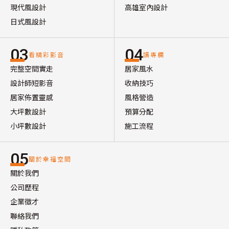
現代風設計
高雄室內設計
日式風設計
03
04
看精彩影音
讀專欄
完整空間實走
居家風水
設計師短影音
收納技巧
居家佈置靈感
風格營造
大坪數設計
預算分配
小坪數設計
施工流程
05
關於幸福空間
關於我們
公司歷程
企業徵才
聯絡我們