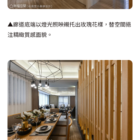
▲廊道底端以燈光照映襯托出玫瑰花樣，替空間挹
注精緻質感面貌。