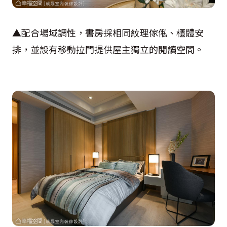
▲配合場域調性，書房採相同紋理傢俬、櫃體安
排，並設有移動拉門提供屋主獨立的閱讀空間。