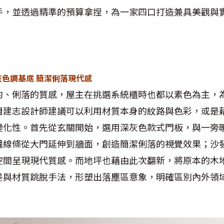
手，並透過精準的預算拿捏，為一家四口打造兼具美觀與
灰色調基底 簡潔俐落現代感
約、俐落的質感，屋主在挑選系統櫃時也都以素色為主，
周建志設計師建議可以利用材質本身的紋路與色彩，或是
變化性。首先從玄關開始，選用深灰色款式門板，與一旁
縫線條從大門延伸到牆面，創造簡潔俐落的視覺效果；沙
空間呈現現代質感。而地坪也藉由此次翻新，將原本的木
差與材質跳脫手法，形塑出落塵區意象，明確區別內外領