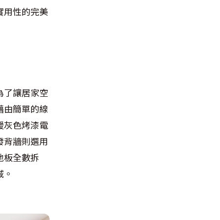
實用性的完美
為了讓居家空
藉由簡單的線
暖灰色烤漆電
發背牆則選用
地板全數拆
域。