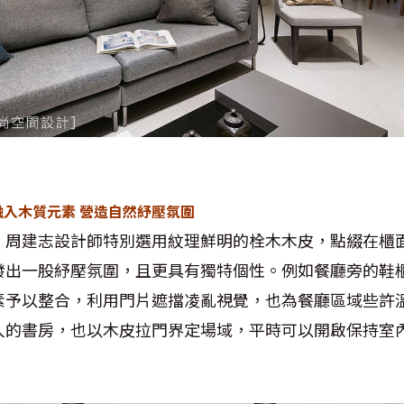
融入木質元素 營造自然紓壓氛圍
，周建志設計師特別選用紋理鮮明的栓木木皮，點綴在櫃
發出一股紓壓氛圍，且更具有獨特個性。例如餐廳旁的鞋
素予以整合，利用門片遮擋凌亂視覺，也為餐廳區域些許
人的書房，也以木皮拉門界定場域，平時可以開啟保持室