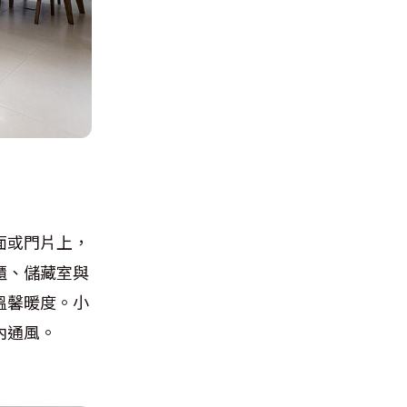
面或門片上，
櫃、儲藏室與
溫馨暖度。小
內通風。