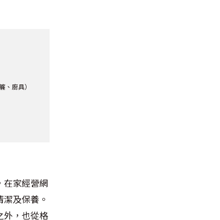
窗簾、廚具）
，在家經營網
清潔及保養。
之外，也從格