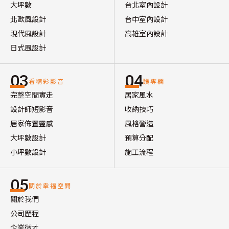
大坪數
台北室內設計
北歐風設計
台中室內設計
現代風設計
高雄室內設計
日式風設計
03
04
看精彩影音
讀專欄
完整空間實走
居家風水
設計師短影音
收納技巧
居家佈置靈感
風格營造
大坪數設計
預算分配
小坪數設計
施工流程
05
關於幸福空間
關於我們
公司歷程
企業徵才