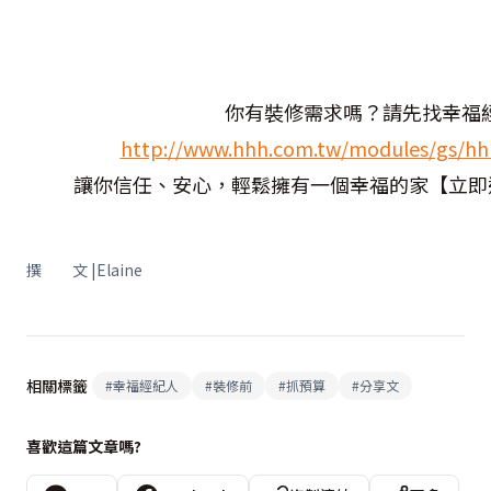
你有裝修需求嗎？請先找幸福
http://www.hhh.com.tw/modules/gs/hhh
讓你信任、安心，輕鬆擁有一個幸福的家【立即連繫幸福
撰 文 |Elaine
相關標籤
#
幸福經紀人
#
裝修前
#
抓預算
#
分享文
喜歡這篇文章嗎?