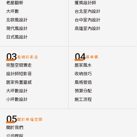
老屋翻新
獲獎設計師
大坪數
台北室內設計
北歐風設計
台中室內設計
現代風設計
高雄室內設計
日式風設計
03
04
看精彩影音
讀專欄
完整空間實走
居家風水
設計師短影音
收納技巧
居家佈置靈感
風格營造
大坪數設計
預算分配
小坪數設計
施工流程
05
關於幸福空間
關於我們
公司歷程