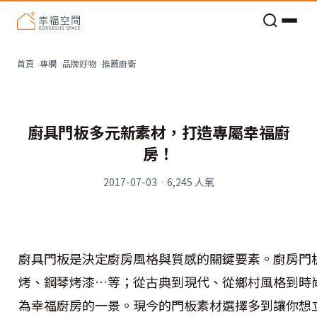
老屋預算分配與高 CP 值煥新術
推薦廚衛
首頁
專欄
品牌好物
廚具門板多元新素材，打造專屬幸福廚
房！
2017-07-03
·
6,245
人氣
廚具門板是決定廚房風格與質感的關鍵要素。廚房門
烤、鋼琴烤漆…等；從古典到現代、從鄉村風格到時
為幸福廚房的一景。現今的門板素材選擇多到讓你想