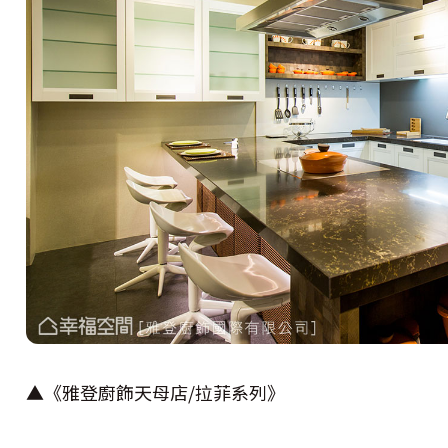
▲《雅登廚飾天母店/拉菲系列》