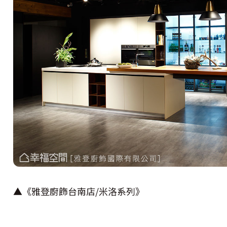
▲《雅登廚飾台南店/米洛系列》