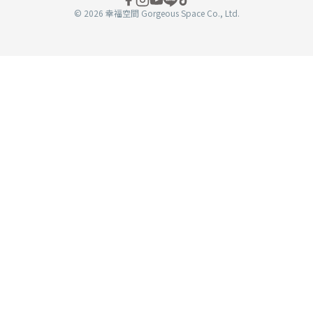
© 2026 幸福空間 Gorgeous Space Co., Ltd.
分
享
至
book
WeChat
複製連結