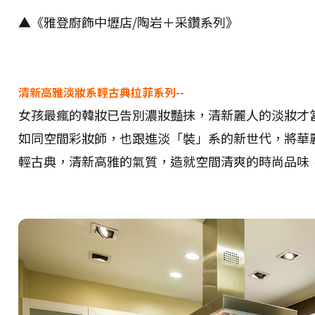
▲《雅登廚飾中壢店/陶岩＋采鑽系列》
清新高雅淡妝系輕古典拉菲系列--
女孩最瘋的韓妝已告別濃妝豔抹，清新麗人的淡妝才
如同空間彩妝師，也跟進淡「裝」系的新世代，將華
輕古典，清新高雅的氣質，造就空間清爽的時尚品味