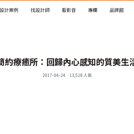
老屋預算分配與高 CP 值煥新術
設計案例
找設計師
看影音
專欄
品牌館
簡約療癒所：回歸內心感知的質美生
2017-04-24
·
13,518
人氣