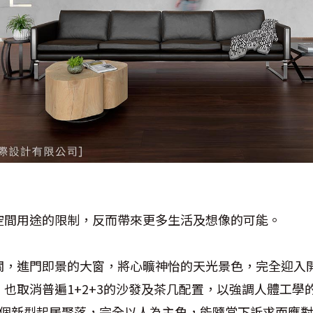
空間用途的限制，反而帶來更多生活及想像的可能。
關，進門即景的大窗，將心曠神怡的天光景色，完全迎入
取消普遍1+2+3的沙發及茶几配置，以強調人體工學的Mie
一個新型起居聚落，完全以人為主角，能隨當下訴求而應