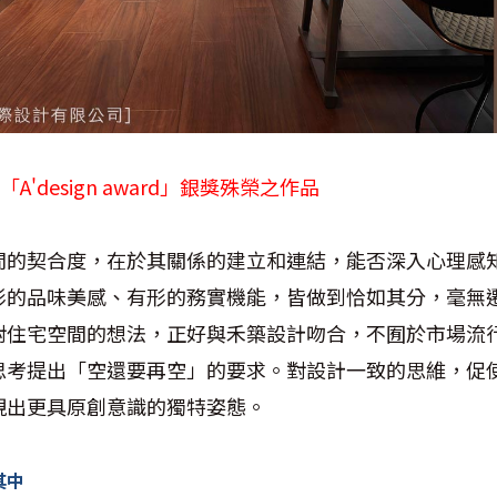
A'design award」銀獎殊榮之作品
間的契合度，在於其關係的建立和連結，能否深入心理感
形的品味美感、有形的務實機能，皆做到恰如其分，毫無
對住宅空間的想法，正好與禾築設計吻合，不囿於市場流
思考提出「空還要再空」的要求。對設計一致的思維，促
現出更具原創意識的獨特姿態。
其中