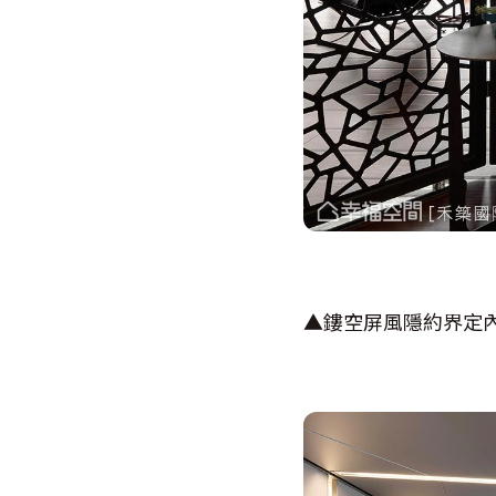
▲鏤空屏風隱約界定