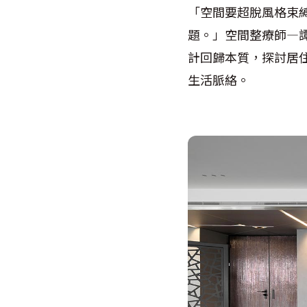
「空間要超脫風格束
題。」空間整療師—
計回歸本質，探討居
生活脈絡。