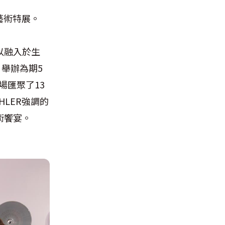
17藝術特展。
以融入於生
，舉辦為期5
，展場匯聚了13
LER強調的
術饗宴。