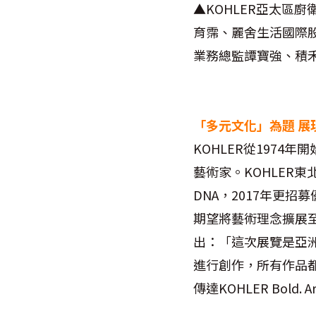
▲KOHLER亞太區廚衛
育霈、麗舍生活國際
業務總監譚寶強、積
「多元文化」為題 展現B
KOHLER從197
藝術家。KOHLER
DNA，2017年更招募
期望將藝術理念擴展至亞洲
出：「這次展覽是亞
進行創作，所有作品都
傳達KOHLER Bold.