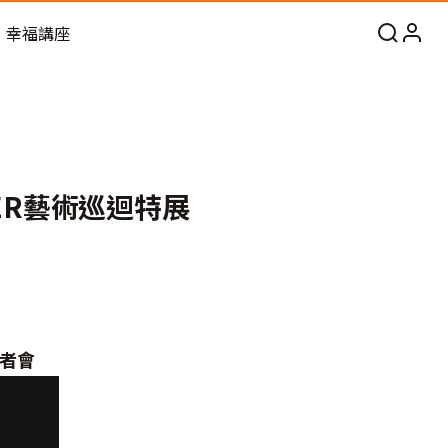
幸福講座
ER藝術巡迴特展
記者會