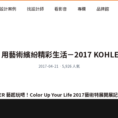
老屋預算分配與高 CP 值煥新術
設計案例
找設計師
看影音
專欄
品牌館
用藝術繽紛精彩生活－2017 KOHL
2017-04-21
·
5,926
人氣
ER 藝起玩吧！Color Up Your Life 2017藝術特展開展