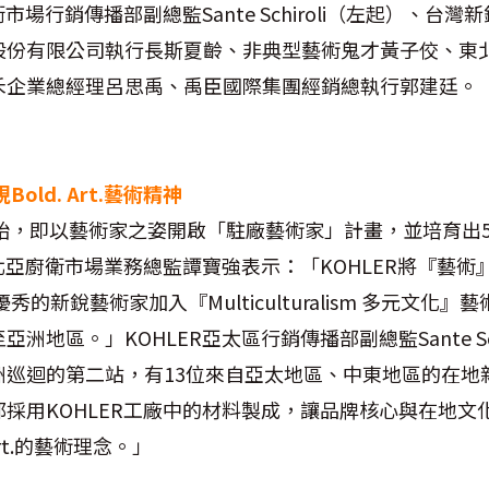
市場行銷傳播部副總監Sante Schiroli（左起）、台灣
股份有限公司執行長斯夏齡、非典型藝術鬼才黃子佼、東
禾企業總經理呂思禹、禹臣國際集團經銷總執行郭建廷。
old. Art.藝術精神
4年開始，即以藝術家之姿開啟「駐廠藝術家」計畫，並培育出5
東北亞廚衛市場業務總監譚寶強表示：「KOHLER將『藝術
優秀的新銳藝術家加入『Multiculturalism 多元文化
地區。」KOHLER亞太區行銷傳播部副總監Sante Schi
洲巡迴的第二站，有13位來自亞太地區、中東地區的在地
採用KOHLER工廠中的材料製成，讓品牌核心與在地文
 Art.的藝術理念。」