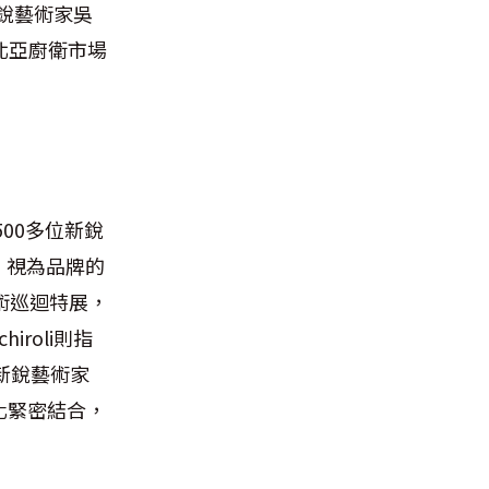
新銳藝術家吳
北亞廚衛市場
00多位新銳
』視為品牌的
』藝術巡迴特展，
roli則指
新銳藝術家
化緊密結合，