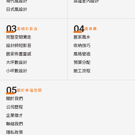
現代風設計
高雄室內設計
日式風設計
03
04
看精彩影音
讀專欄
完整空間實走
居家風水
設計師短影音
收納技巧
居家佈置靈感
風格營造
大坪數設計
預算分配
小坪數設計
施工流程
05
關於幸福空間
關於我們
公司歷程
企業徵才
聯絡我們
隱私政策