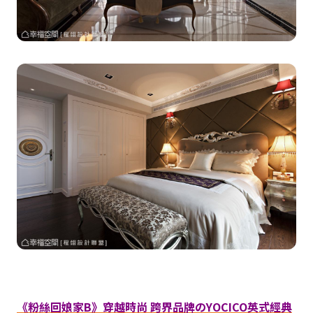
《粉絲回娘家B》穿越時尚 跨界品牌のYOCICO英式經典