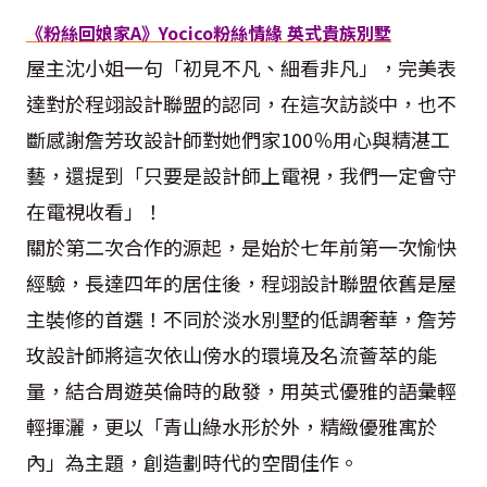
《粉絲回娘家A》Yocico粉絲情緣 英式貴族別墅
屋主沈小姐一句「初見不凡、細看非凡」，完美表
達對於程翊設計聯盟的認同，在這次訪談中，也不
斷感謝詹芳玫設計師對她們家100％用心與精湛工
藝，還提到「只要是設計師上電視，我們一定會守
在電視收看」！
關於第二次合作的源起，是始於七年前第一次愉快
經驗，長達四年的居住後，程翊設計聯盟依舊是屋
主裝修的首選！不同於淡水別墅的低調奢華，詹芳
玫設計師將這次依山傍水的環境及名流薈萃的能
量，結合周遊英倫時的啟發，用英式優雅的語彙輕
輕揮灑，更以「青山綠水形於外，精緻優雅寓於
內」為主題，創造劃時代的空間佳作。