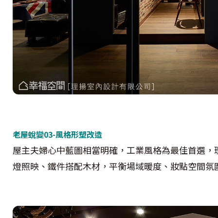
老屋蛻變03-
風格形塑改造
屋主夫婦心中藍圖相當明確，工業風格為最佳首選，
燈照映、鐵件搭配木材，平衡場域暖度、妝點空間氛