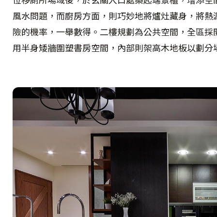
風水問題，而廚房方面，則巧妙地將爐灶藏身，將熱
險的機率，一舉數得。二樓規劃為公共空間，全區採
用半身矮牆圍塑書房空間，內部則架高木地板以劃分