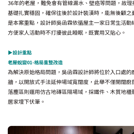
36年的老屋，難免會有管線漏水、壁癌等問題，故
基礎扎實穩固，確保往後於設計裝潢時，能無後顧之
是本案重點，設計師吳函霖依循屋主一家日常生活動
方便家人活動時不打擾彼此睡眠，既實用又貼心。
▶設計重點
老屋蛻變01-格局重整改造
為解決原始格局問題，吳函霖設計師將位於入口處的
牆，以開放式手法延伸場域寬闊度，此舉不僅開闊廚
落塵區則運用仿古地磚區隔場域，採鐵件、木質地櫃
居家埋下伏筆。