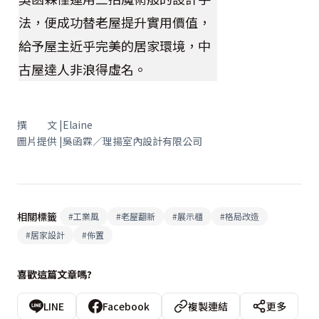
法，便成功替老屋提升實用價值，
給予屋主近乎完美的居家環境，中
古屋達人非浪得虛名。
撰 文 |Elaine
圖片提供 |吳函霖／理揚室內設計有限公司
相關標籤
#
工業風
#
老屋翻新
#
展示櫃
#
格局改造
#
居家設計
#
佈置
喜歡這篇文章嗎?
LINE
Facebook
複製連結
更多