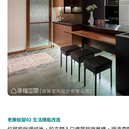
老屋蛻變02-生活機能改造
位移廁所場域後，於玄關入口處築起端景櫃，增添空