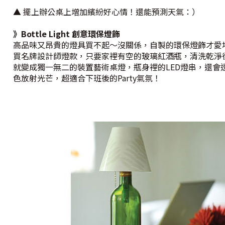
▲ 擺上辦公桌上增加繽紛好心情！還能預測天氣：）
》Bottle Light 創意環保燈飾
高品味又昂貴的燈具買不起～沒關係，自製的環保燈飾才愛
買名牌設計師燈款，只要家裡有空的玻璃紅酒瓶，清洗乾淨
就變成獨一無二的裝置藝術桌燈，瓶身裡的LED燈串，還會
色放射光芒，超適合下班後的Party氣氛！