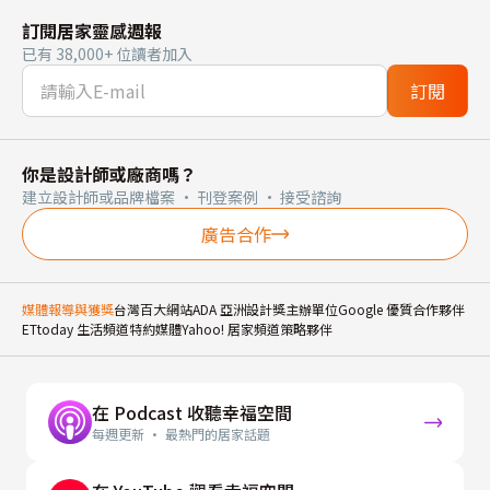
訂閱居家靈感週報
已有 38,000+ 位讀者加入
訂閱
你是設計師或廠商嗎？
建立設計師或品牌檔案 · 刊登案例 · 接受諮詢
廣告合作
媒體報導與獲獎
台灣百大網站
ADA 亞洲設計獎主辦單位
Google 優質合作夥伴
ETtoday 生活頻道特約媒體
Yahoo! 居家頻道策略夥伴
在 Podcast 收聽幸福空間
每週更新 · 最熱門的居家話題