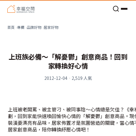
老屋預算分配與高 CP 值煥新術
居家好物
首頁
專欄
品牌好物
上班族必備～「解憂鬱」創意商品！回到
家轉換好心情
2012-12-04
·
2,519
人氣
上班被老闆罵、被主管刁、被同事陰～心情總是欠佳？《幸
劃，回到家能快速喚回愉快心情的「解憂鬱」創意商品。現
裝潢要漂亮有品味，居家佈置才是氛圍營造的關鍵，當心情
居家創意商品，陪你轉換紓壓心情吧！