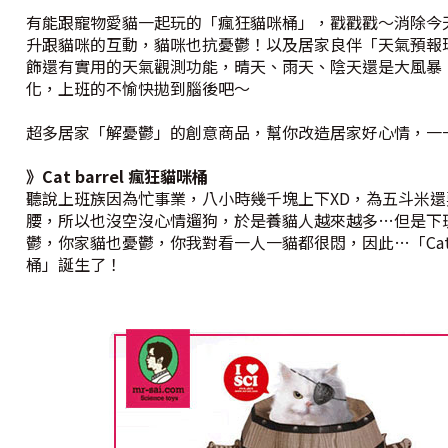
有能跟寵物愛貓一起玩的「瘋狂貓咪桶」，戳戳戳～消除今
升跟貓咪的互動，貓咪也抗憂鬱！以及居家良伴「天氣預報
飾還有實用的天氣觀測功能，晴天、雨天、陰天還是大風暴
化，上班的不愉快拋到腦後吧～
超多居家「解憂鬱」的創意商品，幫你改造居家好心情，一
》Cat barrel 瘋狂貓咪桶
聽說上班族因為忙事業，八小時幾千塊上下XD，為五斗米
腰，所以也沒空沒心情遛狗，於是養貓人越來越多…但是下
鬱，你家貓也憂鬱，你我對看一人一貓都很悶，因此…「Cat ba
桶」誕生了！