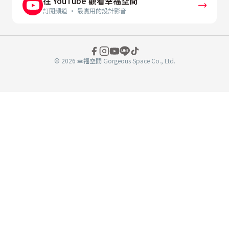
在 YouTube 觀看幸福空間
訂閱頻道 · 最實用的設計影音
© 2026 幸福空間 Gorgeous Space Co., Ltd.
分
享
至
book
WeChat
複製連結