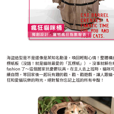
海盜造型是不是還像是某知名動漫，喚回輕鬆心情！整體構
楞紙板（沒錯！就是貓咪最愛的「瓦楞紙」），沒事就躲在
fashion 了～這個居家抗憂鬱玩具，在主人去上班時，貓
續自閉，等回家後一起玩有趣的戳、戳、戳遊戲，讓人跟貓
狂和愛貓玩樂的時光，絕對幫你忘記上班的所有辛酸！