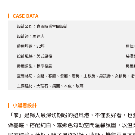
▎CASE DATA
設計公司：春雨時尚空間設計
設計師：周建志
房屋坪數：32坪
居住
設計風格：美式風格
裝潢
房屋類型：標準格局
房屋
空間格局：玄關、客廳、餐廳、廚房、主臥房、男孩房、女孩房、衛浴
主要建材：大理石、鏡面、木皮、玻璃
▎小編看設計
「家」是歸人最深切期盼的避風港，不僅要好看，也
做基底，搭配純白、霧鄉色勾勒空間溫馨氛圍，以溫
居家環境。此外，除了風格設計，收納、機能更是不