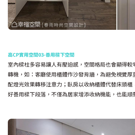
高CP實用空間03-善用樑下空間
室內樑柱多容易讓人有壓迫感，空間格局也會顯得較
轉機，如：客廳使用櫃體作沙發背牆，為避免視覺厚
配燈光效果轉移注意力；臥房以收納櫃體代替床頭櫃
好善用樑下段落，不僅為居家增添收納機能，也能順