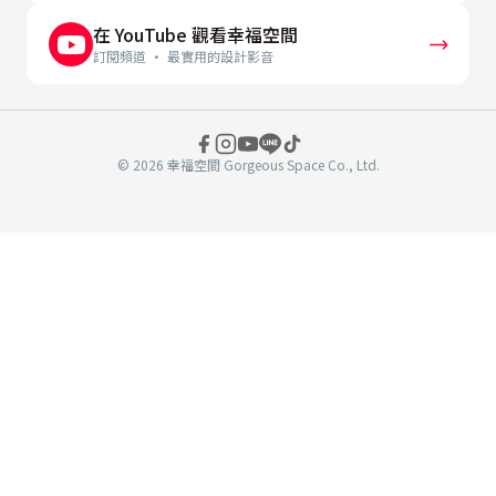
在 YouTube 觀看幸福空間
訂閱頻道 · 最實用的設計影音
© 2026 幸福空間 Gorgeous Space Co., Ltd.
分
享
至
book
WeChat
複製連結