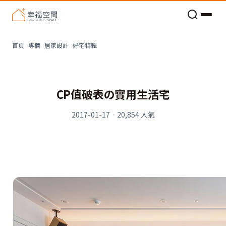
老屋預算分配與高 CP 值煥新術
好宅特輯
首頁
專欄
居家設計
CP值破表の實用生活宅
2017-01-17
·
20,854
人氣