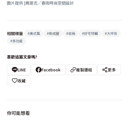
圖片提供 |周建志／春雨時尚空間設計
相關標籤
#
美式風
#
新成屋
#
收納
#
好宅特輯
#
大坪效
#
多功能
喜歡這篇文章嗎?
LINE
Facebook
複製連結
更多
收藏
你可能想看