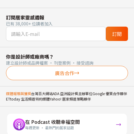
訂閱居家靈感週報
已有 38,000+ 位讀者加入
訂閱
你是設計師或廠商嗎？
建立設計師或品牌檔案 · 刊登案例 · 接受諮詢
廣告合作
媒體報導與獲獎
台灣百大網站
ADA 亞洲設計獎主辦單位
Google 優質合作夥伴
ETtoday 生活頻道特約媒體
Yahoo! 居家頻道策略夥伴
在 Podcast 收聽幸福空間
每週更新 · 最熱門的居家話題