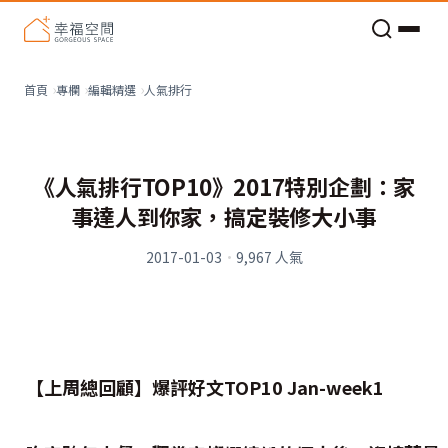
老屋預算分配與高 CP 值煥新術
看不見的居家風險和翻新關鍵
老屋預算分配與高 CP 值煥新術
人氣排行
首頁
專欄
編輯精選
《人氣排行TOP10》2017特別企劃：家
事達人到你家，搞定裝修大小事
2017-01-03
·
9,967
人氣
【上周總回顧】爆評好文TOP10 Jan-week1