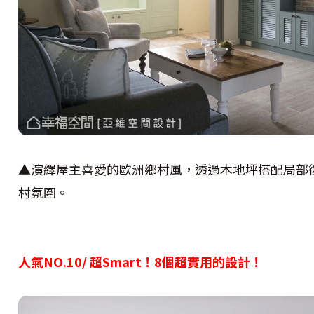
▲演繹屋主喜愛的歐洲鄉村風，透過木地坪搭配局部
村氛圍。
人氣NO.10/ 超Smart！8個超實用的設計！