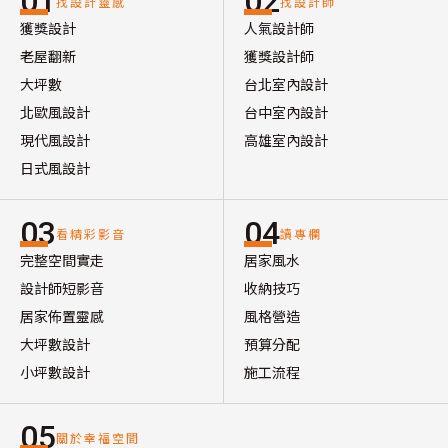
01
02
找設計靈感
找設計師
獲獎設計
人氣設計師
老屋翻新
獲獎設計師
大坪數
台北室內設計
北歐風設計
台中室內設計
現代風設計
高雄室內設計
日式風設計
03
04
看精彩影音
讀專欄
完整空間實走
居家風水
設計師短影音
收納技巧
居家佈置靈感
風格營造
大坪數設計
預算分配
小坪數設計
施工流程
05
關於幸福空間