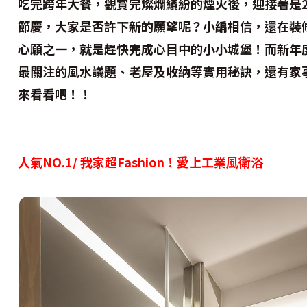
吃完跨年大餐，觀賞完燦爛繽紛的煙火後，迎接著是2
節慶，大家是否許下新的願望呢？小編相信，還在裝
心願之一，就是趕快完成心目中的小小城堡！而新年度
最關注的風水議題、老屋及收納等實用秘訣，還有家
來看看吧！！
人氣NO.1/ 我家超Fashion！愛上工業風衛浴