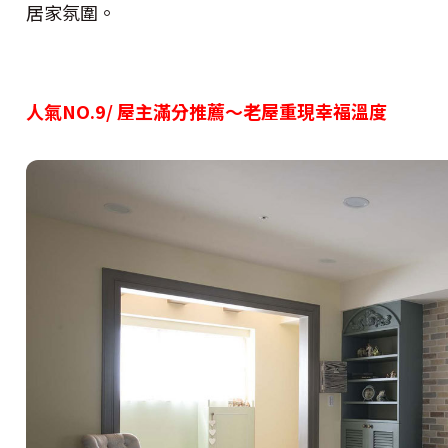
居家氛圍。
人氣NO.9/ 屋主滿分推薦〜老屋重現幸福溫度