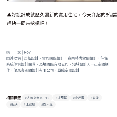
▲好設計成就歷久彌新的實用住宅，今天介紹的8個
趕快一同來挖掘吧！
撰 文 | Roy
圖片提供 | 匠拓設計、雲司國際設計、春雨時尚空間設計、伸保
系統傢俱設計團隊、及境國際有限公司、知域設計 X 一己空間制
作、優尼客空間設計有限公司、亞維空間設計
相關標籤
#
人氣文章TOP10
#
抓預算
#
小坪數
#
省錢
#
收納
#
北歐風
#
鄉村風