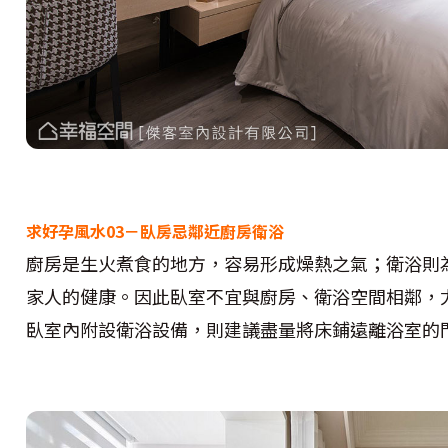
求好孕風水03－臥房忌鄰近廚房衛浴
廚房是生火煮食的地方，容易形成燥熱之氣；衛浴則
家人的健康。因此臥室不宜與廚房、衛浴空間相鄰，
臥室內附設衛浴設備，則建議盡量將床鋪遠離浴室的