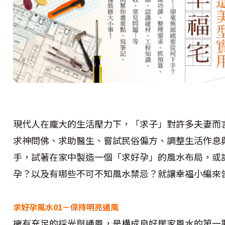
現代人在龐大的生活壓力下，「求子」對許多夫妻而
求神問佛、求助醫生、嘗試民俗偏方、調整生活作息
手，試著在家中製造一個「求好孕」的風水布局，或
孕？以及有哪些不可不知風水禁忌？就讓幸福小編來
求好孕風水01－保持明亮通風
擁有充足的採光與通風，是構成良好居家風水的第一