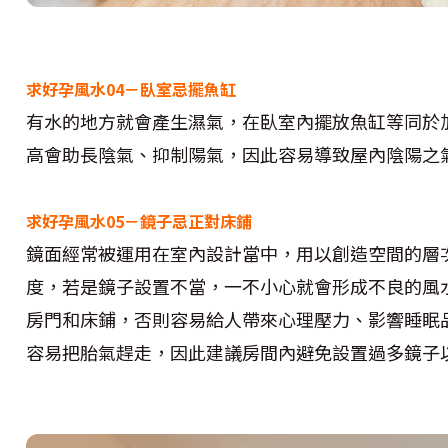
求好孕風水04－臥室忌擺魚缸
有水的地方就會產生濕氣，在臥室內擺放魚缸等同於
高會助長陰氣、抑制陽氣，因此容易導致屋內陰陽之
求好孕風水05－鏡子忌正對床鋪
鏡面經常被運用在室內設計當中，用以創造空間的層
度，若是鏡子設置不當，一不小心就會形成不良的風
房門和床鋪，否則容易給人帶來心理壓力、影響睡眠
容易把胎氣趕走，因此建議房間內避免設置過多鏡子