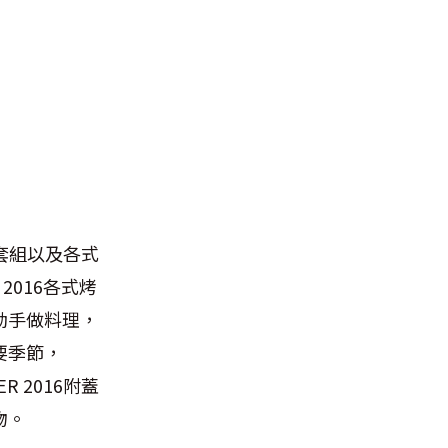
被套組以及各式
2016各式烤
動手做料理，
要季節，
 2016附蓋
物。