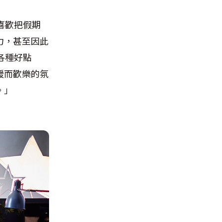
喜歡把假期
力，甚至因此
各種好點
暖而歡樂的氛
。」