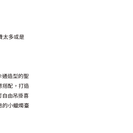
費太多或是
是卡通造型的聖
意搭配，打造
，可自由吊掛喜
息的小蠟燭臺