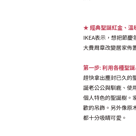
★ 經典聖誕紅金、溫
IKEA表示，想把節
大費周章改變居家佈
第一步:
利用各種聖誕
趕快拿出塵封已久的聖
誕老公公與馴鹿、使
個人特色的聖誕樹。家
歡的吊飾。另外像原
都十分吸睛可愛。