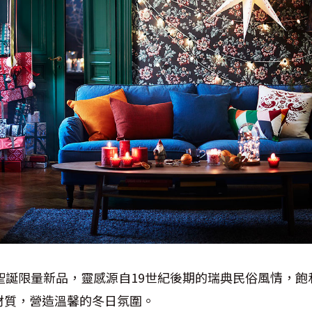
出聖誕限量新品，靈感源自19世紀後期的瑞典民俗風情，飽
材質，營造溫馨的冬日氛圍。