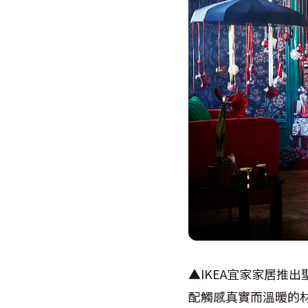
▲IKEA宜家家居推
配觸感真實而溫暖的