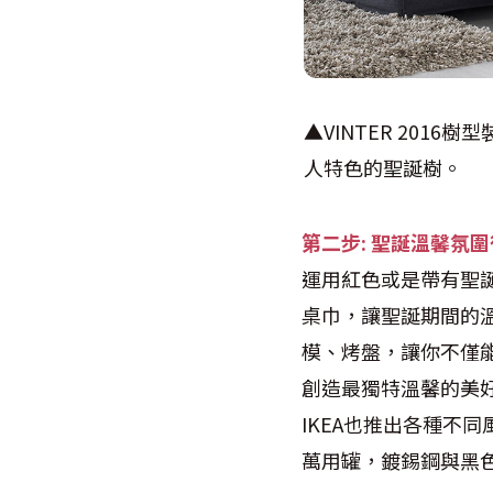
▲VINTER 201
人特色的聖誕樹。
第二步
:
聖誕溫馨氛圍
運用紅色或是帶有聖誕氛
桌巾，讓聖誕期間的溫
模、烤盤，讓你不僅
創造最獨特溫馨的美
IKEA也推出各種不同
萬用罐，鍍錫鋼與黑