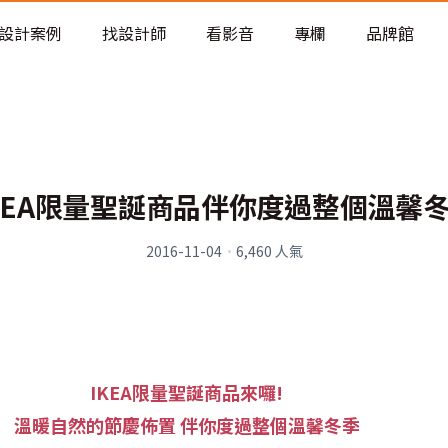
老屋預算分配與高 CP 值煥新術
設計案例
找設計師
看影音
專欄
品牌館
KEA限量聖誕商品伴你度過整個溫馨
2016-11-04
·
6,460
人氣
IKEA
限量聖誕商品來囉!
溫暖自然的節慶佈置
伴你度過整個溫馨冬季