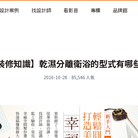
老屋預算分配與高 CP 值煥新術
設計案例
找設計師
看影音
專欄
品牌館
裝修知識】乾濕分離衛浴的型式有哪
2016-10-28
·
85,546
人氣