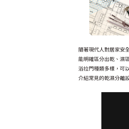
隨著現代人對居家安
能明確區分出乾、濕
浴拉門種類多樣，可
介紹常見的乾濕分離