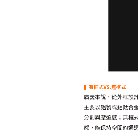
▍有框式VS.無框式
廣義來說，從外框設
主要以鋁製或鋁鈦合
分割與壓迫感；無框
感，能保持空間的通