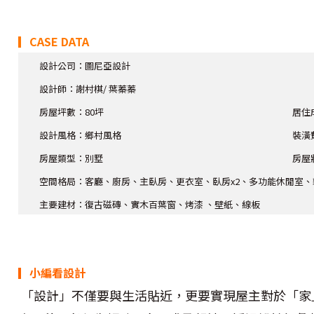
▎CASE DATA
設計公司：圖尼亞設計
設計師
：謝村棋/ 葉蓁蓁
房屋坪數：80坪
居住
設計風格：鄉村
風格
裝潢
房屋類型：別墅
房屋
空間格局：客廳、廚房、主臥房、更衣室、臥房x2、多功能休閒室、
主要建材：復古磁磚、實木百葉窗、烤漆 、壁紙、線板
▎小編看設計
「設計」不僅要與生活貼近，更要實現屋主對於「家