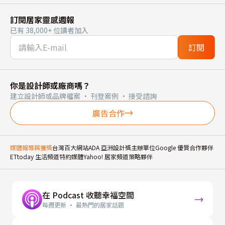
訂閱居家靈感週報
已有 38,000+ 位讀者加入
訂閱
你是設計師或廠商嗎？
建立設計師或品牌檔案 · 刊登案例 · 接受諮詢
廣告合作
媒體報導與獲獎
台灣百大網站
ADA 亞洲設計獎主辦單位
Google 優質合作夥伴
ETtoday 生活頻道特約媒體
Yahoo! 居家頻道策略夥伴
在 Podcast 收聽幸福空間
每週更新 · 最熱門的居家話題