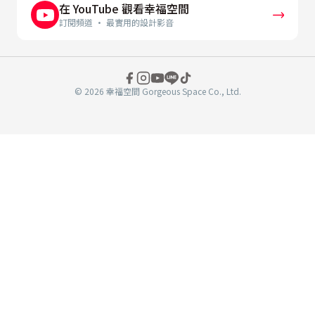
在 YouTube 觀看幸福空間
訂閱頻道 · 最實用的設計影音
© 2026 幸福空間 Gorgeous Space Co., Ltd.
分
享
至
book
WeChat
複製連結