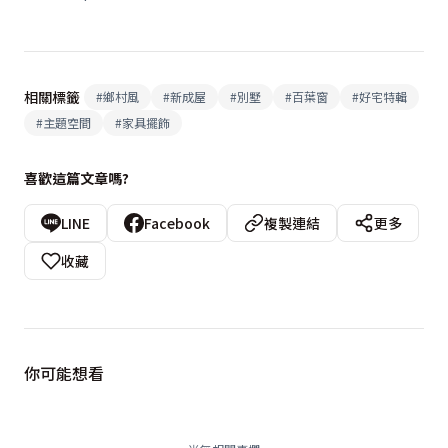
相關標籤
#
鄉村風
#
新成屋
#
別墅
#
百葉窗
#
好宅特輯
#
主題空間
#
家具擺飾
喜歡這篇文章嗎?
LINE
Facebook
複製連結
更多
收藏
你可能想看