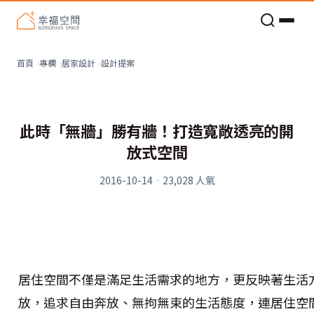
老屋預算分配與高 CP 值煥新術
看不見的居家風險和翻新關鍵
老屋預算分配與高 CP 值煥新術
設計提案
首頁
專欄
居家設計
此時「無牆」勝有牆！打造寬敞透亮的開
放式空間
2016-10-14
·
23,028
人氣
居住空間不僅是滿足生活需求的地方，更反映著生活
放，追求自由奔放、無拘無束的生活態度，連居住空