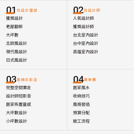
01
02
找設計靈感
找設計師
獲獎設計
人氣設計師
老屋翻新
獲獎設計師
大坪數
台北室內設計
北歐風設計
台中室內設計
現代風設計
高雄室內設計
日式風設計
03
04
看精彩影音
讀專欄
完整空間實走
居家風水
設計師短影音
收納技巧
居家佈置靈感
風格營造
大坪數設計
預算分配
小坪數設計
施工流程