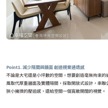
Point1. 減少隔間與牆面 創造視覺通透感
不論是大宅還是小坪數的空間，想要創造毫無拘束的
風取代厚重牆面及實體隔間，採取開放式設計，串聯
狹小擁擠的壓迫感，還給空間一個寬敞開闊的視覺。