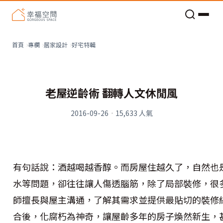
老屋預算分配與高 CP 值煥新術
看不見的居家風險和翻新關鍵
老屋預算分配與高 CP 值煥新術
好宅特輯
首頁
專欄
居家設計
老屋逆齡術 翻轉人文休閒風
2016-09-26
·
15,633
人氣
有句話說：酒越喝越香醇。而房屋住越久了，自然也
水等問題，卻往往讓人傷透腦筋，除了局部裝修，很
師擅長與屋主溝通，了解其需求並提供最貼切的裝修
合後，化腐朽為神奇，讓屋齡多年的房子煥然新生，