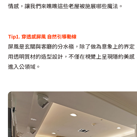
情感，讓我們來瞧瞧這些老屋被施展哪些魔法。
Tip1. 穿透感屏風 自然引導動線
屏風是玄關與客廳的分水嶺，除了做為意象上的界定
用透明質材的造型設計，不僅在視覺上呈現隱約美感
進入公領域。