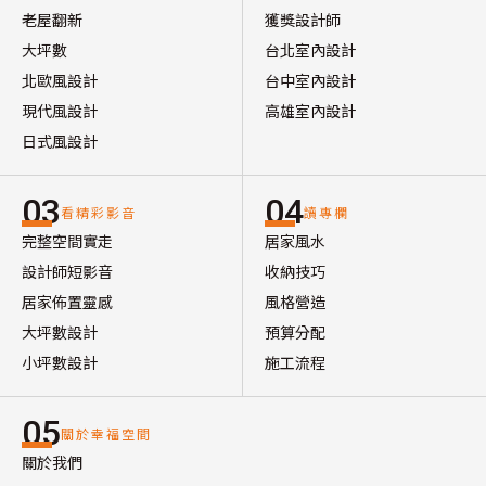
老屋翻新
獲獎設計師
大坪數
台北室內設計
北歐風設計
台中室內設計
現代風設計
高雄室內設計
日式風設計
03
04
看精彩影音
讀專欄
完整空間實走
居家風水
設計師短影音
收納技巧
居家佈置靈感
風格營造
大坪數設計
預算分配
小坪數設計
施工流程
05
關於幸福空間
關於我們