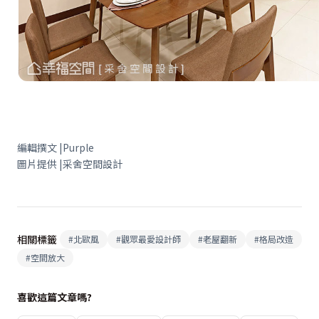
編輯撰文 |Purple
圖片提供 |采舍空間設計
相關標籤
#
北歐風
#
觀眾最愛設計師
#
老屋翻新
#
格局改造
#
空間放大
喜歡這篇文章嗎?