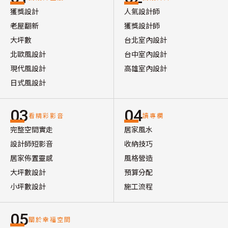
獲獎設計
人氣設計師
老屋翻新
獲獎設計師
大坪數
台北室內設計
北歐風設計
台中室內設計
現代風設計
高雄室內設計
日式風設計
03
04
看精彩影音
讀專欄
完整空間實走
居家風水
設計師短影音
收納技巧
居家佈置靈感
風格營造
大坪數設計
預算分配
小坪數設計
施工流程
05
關於幸福空間