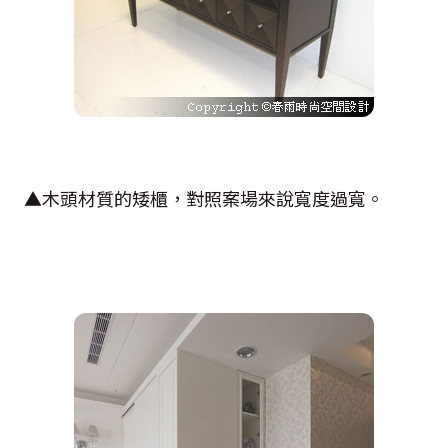
▲木頭材質的矮櫃，對照案場來說寬度過寬。