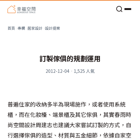
老屋預算分配與高 CP 值煥新術
設計提案
首頁
專欄
居家設計
訂製傢俱的規劃運用
2012-12-04
·
1,525
人氣
普遍住家的收納多半為現場施作，或者使用系統
櫃，而在化妝檯、端景櫃及其它傢俱，其實春雨時
尚空間設計周建志也建議大家嘗試訂製的方式，自
行選擇傢俱的造型、材質與五金細節，依據自家空