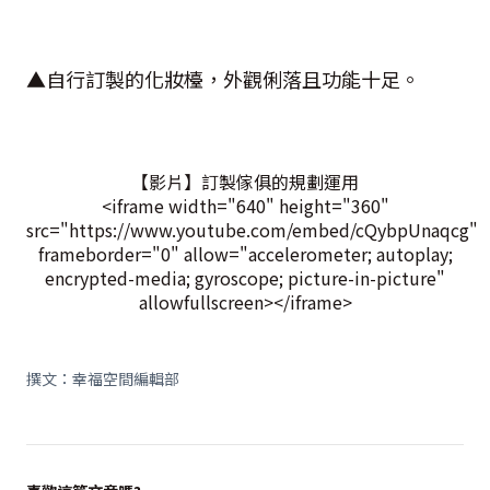
▲自行訂製的化妝檯，外觀俐落且功能十足。
【影片】訂製傢俱的規劃運用
<iframe width="640" height="360"
src="https://www.youtube.com/embed/cQybpUnaqcg"
frameborder="0" allow="accelerometer; autoplay;
encrypted-media; gyroscope; picture-in-picture"
allowfullscreen></iframe>
撰文：幸福空間編輯部