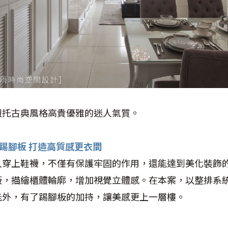
襯托古典風格高貴優雅的迷人氣質。
木作踢腳板 打造高質感更衣間
人穿上鞋襪，不僅有保護牢固的作用，還能達到美化裝飾
板，描繪櫃體輪廓，增加視覺立體感。在本案，以整排系
能外，有了踢腳板的加持，讓美感更上一層樓。