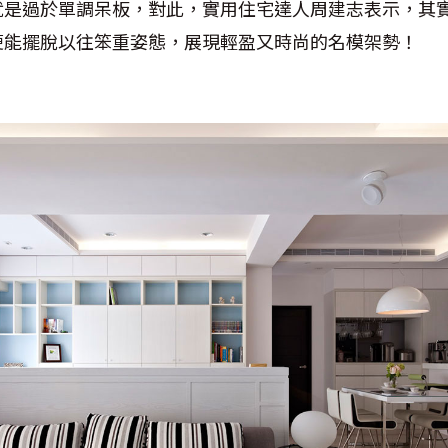
就是過於單調呆板，對此，實用住宅達人周建志表示，其
便能擺脫以往笨重姿態，展現輕盈又時尚的名模架勢！