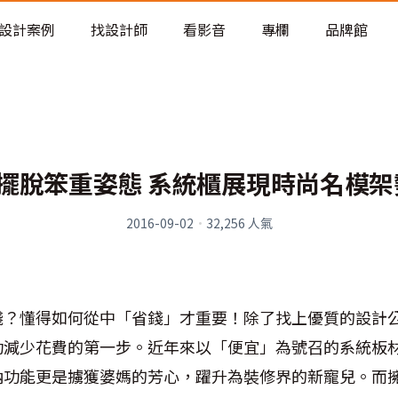
老屋預算分配與高 CP 值煥新術
設計案例
找設計師
看影音
專欄
品牌館
招擺脫笨重姿態 系統櫃展現時尚名模架
2016-09-02
·
32,256
人氣
錢？懂得如何從中「省錢」才重要！除了找上優質的設計
功減少花費的第一步。近年來以「便宜」為號召的系統板
納功能更是擄獲婆媽的芳心，躍升為裝修界的新寵兒。而