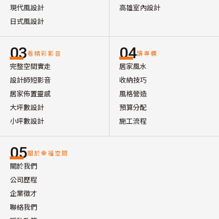
現代風設計
高雄室內設計
日式風設計
03
04
看精彩影音
讀專欄
完整空間實走
居家風水
設計師短影音
收納技巧
居家佈置靈感
風格營造
大坪數設計
預算分配
小坪數設計
施工流程
05
關於幸福空間
關於我們
公司歷程
企業徵才
聯絡我們