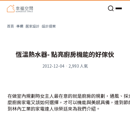
老屋預算分配與高 CP 值煥新術
設計提案
首頁
專欄
居家設計
恆溫熱水器- 點亮廚房機能的好傢伙
2012-12-04
·
2,993
人氣
在做室內規劃時女主人最在意的就是廚房的規劃，通風、採
麼廚房家電又該如何選擇，才可以機能與美感具備，達到節
到林內工業的家電達人徐榮廷來為我們介紹。