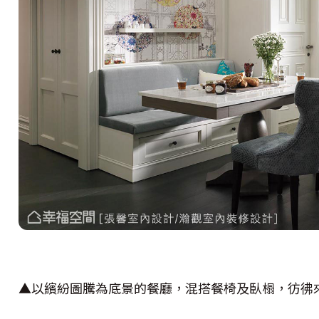
▲以繽紛圖騰為底景的餐廳，混搭餐椅及臥榻，彷彿