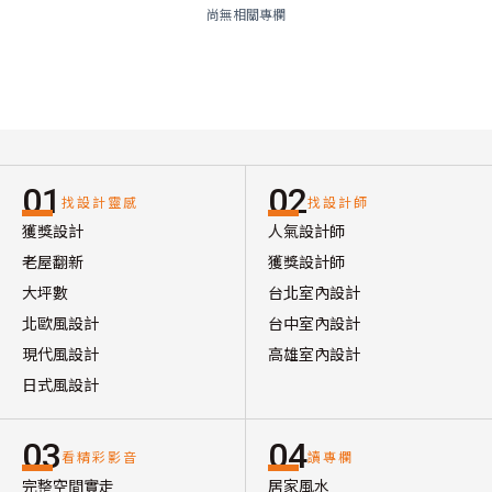
尚無相關專欄
01
02
找設計靈感
找設計師
獲獎設計
人氣設計師
老屋翻新
獲獎設計師
大坪數
台北室內設計
北歐風設計
台中室內設計
現代風設計
高雄室內設計
日式風設計
03
04
看精彩影音
讀專欄
完整空間實走
居家風水