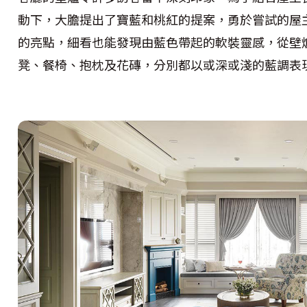
動下，大膽提出了寶藍和桃紅的提案，勇於嘗試的屋
的亮點，細看也能發現由藍色帶起的軟裝靈感，從壁
凳、餐椅、抱枕及花磚，分別都以或深或淺的藍調表