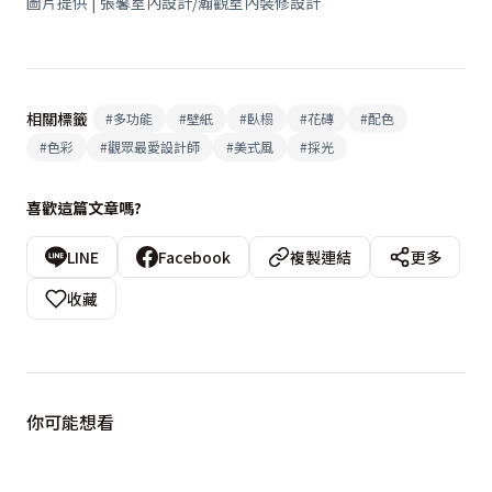
圖片提供 | 張馨室內設計/瀚觀室內裝修設計
相關標籤
#
多功能
#
壁紙
#
臥榻
#
花磚
#
配色
#
色彩
#
觀眾最愛設計師
#
美式風
#
採光
喜歡這篇文章嗎?
LINE
Facebook
複製連結
更多
收藏
你可能想看