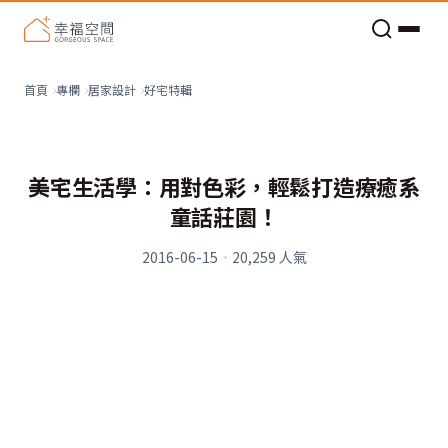
老屋預算分配與高 CP 值煥新術
看不見的居家風險和翻新關鍵
老屋預算分配與高 CP 值煥新術
好宅特輯
首頁
專欄
居家設計
美宅生活學：用對色彩，輕鬆打造療癒系
童話莊園！
2016-06-15
·
20,259
人氣