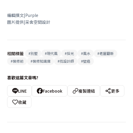
編輯撰文|Purple
圖片提供|采舍空間設計
相關標籤
#
別墅
#
現代風
#
採光
#
風水
#
老屋翻新
#
裝修前
#
裝修知識庫
#
找設計師
#
壁癌
喜歡這篇文章嗎?
LINE
Facebook
複製連結
更多
收藏