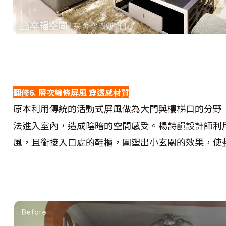
翻修6. 層次線條屏風 穿透感材質
原本利用傳統的活動式屏風做為大門與樓梯口的分野
法進入室內，造成陰暗的空間感受。楊詩韻設計師利
風，且銜接入口處的鞋櫃，圍塑出小玄關的效果，使