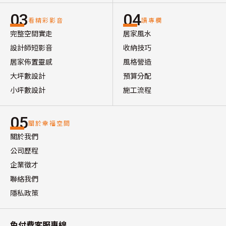
03
04
看精彩影音
讀專欄
完整空間實走
居家風水
設計師短影音
收納技巧
居家佈置靈感
風格營造
大坪數設計
預算分配
小坪數設計
施工流程
05
關於幸福空間
關於我們
公司歷程
企業徵才
聯絡我們
隱私政策
免付費客服專線