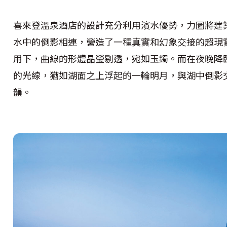
喜來登溫泉酒店的設計充分利用濱水優勢，力圖將建
水中的倒影相連，營造了一種真實和幻象交接的超現
用下，曲線的形體晶瑩剔透，宛如玉鐲。而在夜晚降
的光線，猶如湖面之上浮起的一輪明月，與湖中倒影
韻。