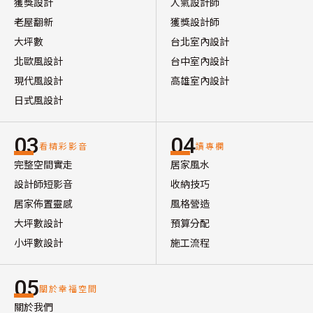
獲獎設計
人氣設計師
老屋翻新
獲獎設計師
大坪數
台北室內設計
北歐風設計
台中室內設計
現代風設計
高雄室內設計
日式風設計
03
04
看精彩影音
讀專欄
完整空間實走
居家風水
設計師短影音
收納技巧
居家佈置靈感
風格營造
大坪數設計
預算分配
小坪數設計
施工流程
05
關於幸福空間
關於我們