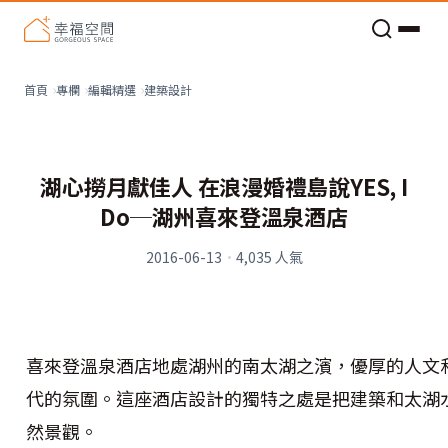
老屋預算分配與高 CP 值煥新術
看不見的居家風險和翻新關鍵
老屋預算分配與高 CP 值煥新術
建築設計
首頁
專欄
編輯精選
湖心撈月獻佳人 在浪漫婚禮島說YES, I
Do─湖州喜來登溫泉酒店
2016-06-13
·
4,035
人氣
喜來登溫泉酒店地處湖州的南太湖之濱，優厚的人文
代的氛圍。這座酒店設計的獨特之處是把建築和太湖
然景觀。