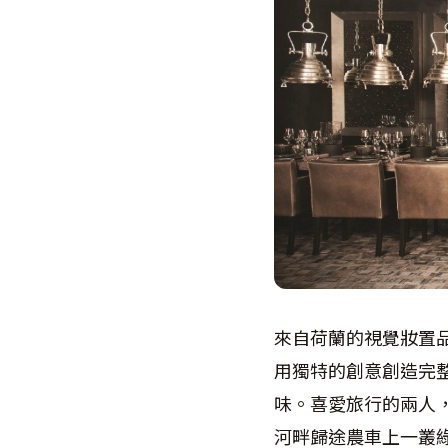
來自荷蘭的視覺妝置品牌，
用獨特的創意創造完
味。喜愛旅行的兩人
河畔歸途農車上一叢