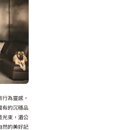
以旅行為靈感，
獨有的沉穩品
道光束，湄公
自然的美好記