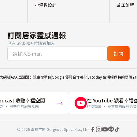
小坪數設計
施工流程
訂閱居家靈感週報
已有 38,000+ 位讀者加入
訂閱
大網站
ADA 亞洲設計獎主辦單位
Google 優質合作夥伴
ETtoday 生活頻道特約媒體
Y
odcast 收聽幸福空間
在 YouTube 觀看幸福
新 · 最熱門的居家話題
訂閱頻道 · 最實用的設計影音
© 2026 幸福空間 Gorgeous Space Co., Ltd.