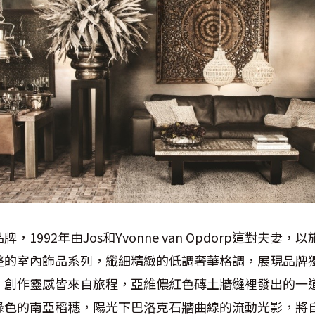
1992年由Jos和Yvonne van Opdorp這對夫妻，
整的室內飾品系列，纖細精緻的低調奢華格調，展現品牌
，創作靈感皆來自旅程，亞維儂紅色磚土牆縫裡發出的一
綠色的南亞稻穗，陽光下巴洛克石牆曲線的流動光影，將