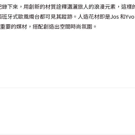
記錄下來，用創新的材質詮釋瀟灑旅人的浪漫元素，這樣
牙式歐風燭台都可見其蹤跡。人造花材即是Jos 和Yvonn
置最重要的媒材，搭配創造出空間時尚氛圍。