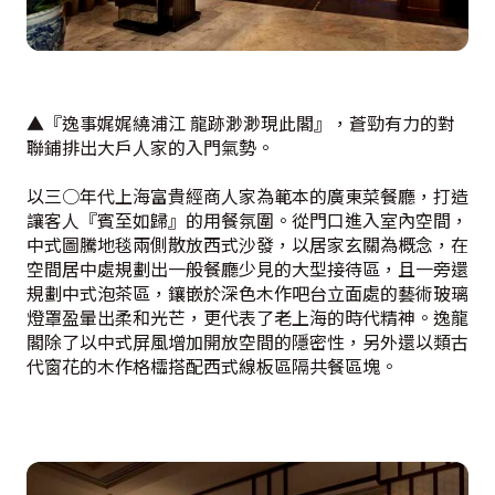
▲『逸事娓娓繞浦江 龍跡渺渺現此閣』，蒼勁有力的對
聯鋪排出大戶人家的入門氣勢。
以三○年代上海富貴經商人家為範本的廣東菜餐廳，打造
讓客人『賓至如歸』的用餐氛圍。從門口進入室內空間，
中式圖騰地毯兩側散放西式沙發，以居家玄關為概念，在
空間居中處規劃出一般餐廳少見的大型接待區，且一旁還
規劃中式泡茶區，鑲嵌於深色木作吧台立面處的藝術玻璃
燈罩盈暈出柔和光芒，更代表了老上海的時代精神。逸龍
閣除了以中式屏風增加開放空間的隱密性，另外還以類古
代窗花的木作格櫺搭配西式線板區隔共餐區塊。