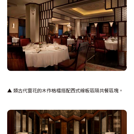
▲ 類古代窗花的木作格櫺搭配西式線板區隔共餐區塊。