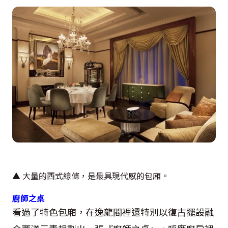
▲ 大量的西式線條，是最具現代感的包廂。
廚師之桌
看過了特色包廂，在逸龍閣裡還特別以復古擺設融