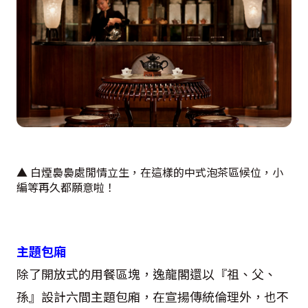
▲ 白煙裊裊處閒情立生，在這樣的中式泡茶區候位，小
編等再久都願意啦！
主題包廂
除了開放式的用餐區塊，逸龍閣還以『祖、父、
孫』設計六間主題包廂，在宣揚傳統倫理外，也不