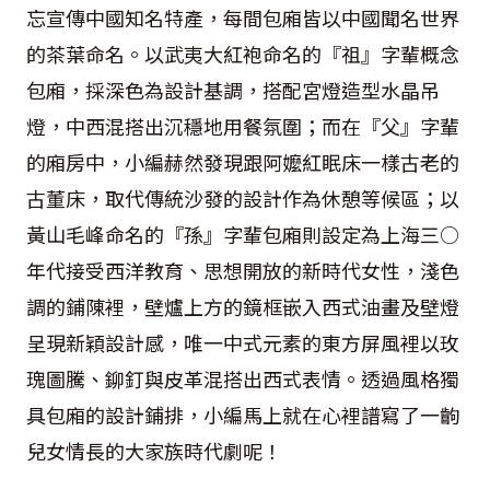
忘宣傳中國知名特產，每間包廂皆以中國聞名世界
的茶葉命名。以武夷大紅袍命名的『祖』字輩概念
包廂，採深色為設計基調，搭配宮燈造型水晶吊
燈，中西混搭出沉穩地用餐氛圍；而在『父』字輩
的廂房中，小編赫然發現跟阿嬤紅眠床一樣古老的
古董床，取代傳統沙發的設計作為休憩等候區；以
黃山毛峰命名的『孫』字輩包廂則設定為上海三○
年代接受西洋教育、思想開放的新時代女性，淺色
調的鋪陳裡，壁爐上方的鏡框嵌入西式油畫及壁燈
呈現新穎設計感，唯一中式元素的東方屏風裡以玫
瑰圖騰、鉚釘與皮革混搭出西式表情。透過風格獨
具包廂的設計鋪排，小編馬上就在心裡譜寫了一齣
兒女情長的大家族時代劇呢！