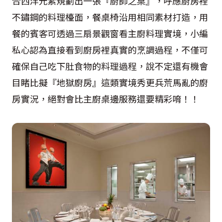
合西洋元素規劃出一張『廚師之桌』，呼應廚房裡
不鏽鋼的料理檯面，餐桌椅沿用相同素材打造，用
餐的賓客可透過三扇景觀窗看主廚料理實境，小編
私心認為直接看到廚房裡真實的烹調過程，不僅可
確保自己吃下肚食物的料理過程，說不定還有機會
目睹比擬『地獄廚房』這類實境秀更兵荒馬亂的廚
房實況，絕對會比主廚桌邊服務還要精彩唷！！