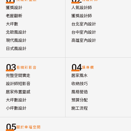
獲獎設計
人氣設計師
老屋翻新
獲獎設計師
大坪數
台北室內設計
北歐風設計
台中室內設計
現代風設計
高雄室內設計
日式風設計
03
04
看精彩影音
讀專欄
完整空間實走
居家風水
設計師短影音
收納技巧
居家佈置靈感
風格營造
大坪數設計
預算分配
小坪數設計
施工流程
05
關於幸福空間