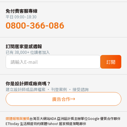
免付費客服專線
平日 09:00~18:30
0800-366-086
訂閱居家靈感週報
已有 38,000+ 位讀者加入
訂閱
你是設計師或廠商嗎？
建立設計師或品牌檔案 · 刊登案例 · 接受諮詢
廣告合作
媒體報導與獲獎
台灣百大網站
ADA 亞洲設計獎主辦單位
Google 優質合作夥伴
ETtoday 生活頻道特約媒體
Yahoo! 居家頻道策略夥伴