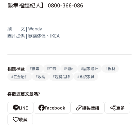
繫幸福經紀人】 0800-366-086
撰 文 | Wendy
圖片提供 | 歐德傢俱、IKEA
相關標籤
#
無毒
#
甲醛
#
環保
#
居家設計
#
板材
#
五金配件
#
收納
#
趨勢品牌
#
系統家具
喜歡這篇文章嗎?
LINE
Facebook
複製連結
更多
收藏