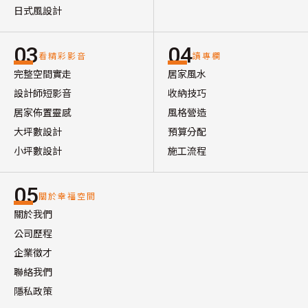
日式風設計
03
04
看精彩影音
讀專欄
完整空間實走
居家風水
設計師短影音
收納技巧
居家佈置靈感
風格營造
大坪數設計
預算分配
小坪數設計
施工流程
05
關於幸福空間
關於我們
公司歷程
企業徵才
聯絡我們
隱私政策