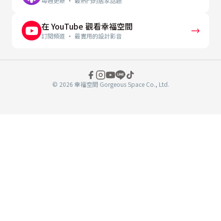
每週更新 · 最熱門的居家話題
在 YouTube 觀看幸福空間
訂閱頻道 · 最實用的設計影音
© 2026 幸福空間 Gorgeous Space Co., Ltd.
分
享
至
book
WeChat
複製連結