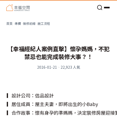
老屋預算分配與高 CP 值煥新術
施工流程
首頁
專欄
裝修前線
【幸福經紀人案例直擊】懷孕媽媽，不犯
禁忌也能完成裝修大事？！
2016-01-21
·
22,923
人氣
▎設計公司：佶品設計
▎居住成員：屋主夫妻，即將出生的小Baby
▎合作故事：懷有身孕的準媽媽，決定裝修房屋迎接