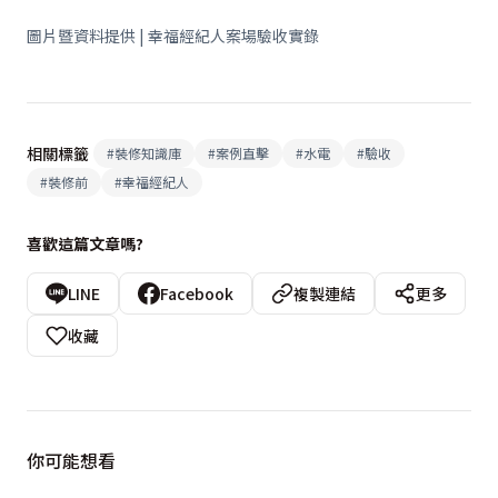
圖片暨資料提供 | 幸福經紀人案場驗收實錄
相關標籤
#
裝修知識庫
#
案例直擊
#
水電
#
驗收
#
裝修前
#
幸福經紀人
喜歡這篇文章嗎?
LINE
Facebook
複製連結
更多
收藏
你可能想看