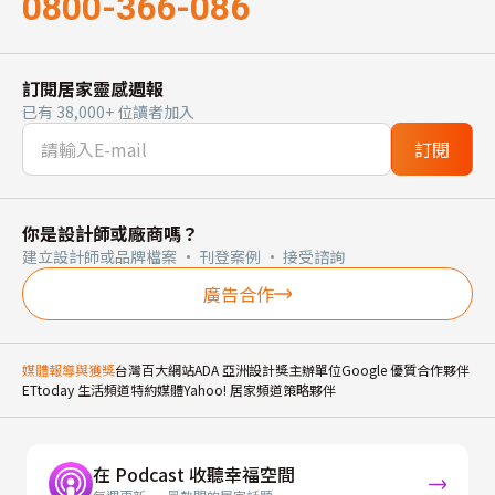
0800-366-086
訂閱居家靈感週報
已有 38,000+ 位讀者加入
訂閱
你是設計師或廠商嗎？
建立設計師或品牌檔案 · 刊登案例 · 接受諮詢
廣告合作
媒體報導與獲獎
台灣百大網站
ADA 亞洲設計獎主辦單位
Google 優質合作夥伴
ETtoday 生活頻道特約媒體
Yahoo! 居家頻道策略夥伴
在 Podcast 收聽幸福空間