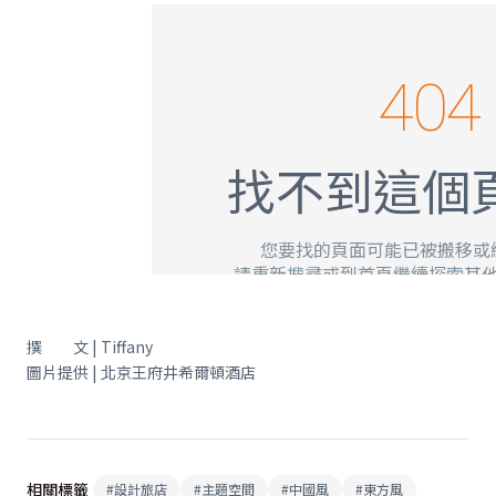
撰 文 | Tiffany
圖片提供 | 北京王府井希爾頓酒店
相關標籤
#
設計旅店
#
主題空間
#
中國風
#
東方風