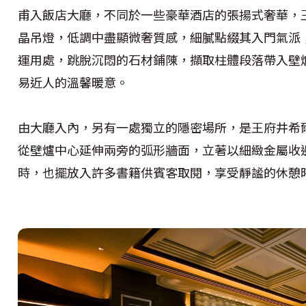
甫入飯店大廳，不同於一些豪華酒店的張揚式奢華，
晶吊燈，低調中盡顯微奢質感，細膩點綴其入門氣派
運用處，跳脫沉悶的石材鋪陳，擷取柱體段落帶入壁
易近人的溫馨暖意。
由大廳入內，另有一處獨立的隱密場所，是王府井希
從壁爐中心延伸兩旁的弧形牆面，立著以細緻金屬收
時，也擺放入許多書籍供賓客取閱，享受靜謐的休憩