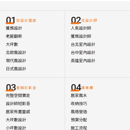
01
02
找設計靈感
找設計師
獲獎設計
人氣設計師
老屋翻新
獲獎設計師
大坪數
台北室內設計
北歐風設計
台中室內設計
現代風設計
高雄室內設計
日式風設計
03
04
看精彩影音
讀專欄
完整空間實走
居家風水
設計師短影音
收納技巧
居家佈置靈感
風格營造
大坪數設計
預算分配
小坪數設計
施工流程