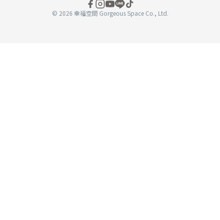
© 2026 幸福空間 Gorgeous Space Co., Ltd.
分
享
至
book
WeChat
複製連結