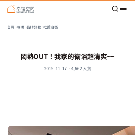
老屋預算分配與高 CP 值煥新術
推薦廚衛
首頁
專欄
品牌好物
悶熱OUT！我家的衛浴超清爽~~
2015-11-17
·
4,662
人氣