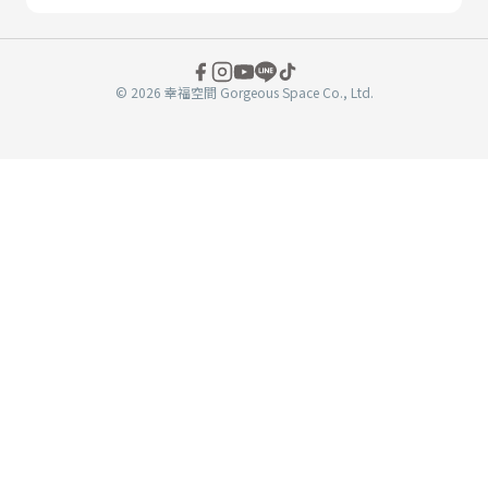
© 2026 幸福空間 Gorgeous Space Co., Ltd.
分
享
至
book
WeChat
複製連結